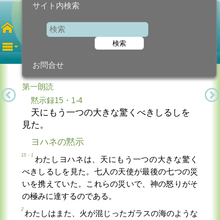
サイト内検索
第34水曜日
年間
検索
2024年11月27日 (水曜日)
信仰の糧...
今日のために!
カトリック教会より
お問合せ
第一朗読
黙示録15・1-4
天にもう一つの大きな驚くべきしるしを
見た。
ヨハネの黙示
15・1
わたしヨハネは、天にもう一つの大きな驚く
べきしるしを見た。七人の天使が最後の七つの災
いを携えていた。これらの災いで、神の怒りがそ
の極みに達するのである。
2
わたしはまた、火が混じったガラスの海のような