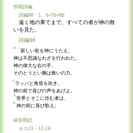
答唱詩編
詩編98・1、6+7b+8b
遠く地の果てまで、すべての者が神の救
いを見た。
詩編98
98・1
新しい歌を神にうたえ。
神は不思議なわざを行われた。
神の偉大な右の手、
そのとうとい腕は救いの力。
6
ラッパと角笛を吹き、
神の前で喜びの声をあげよ。
7b
世界とそこに住む者は、
8b
神の前に喜び歌え。
福音朗読
ルカ21・12-19