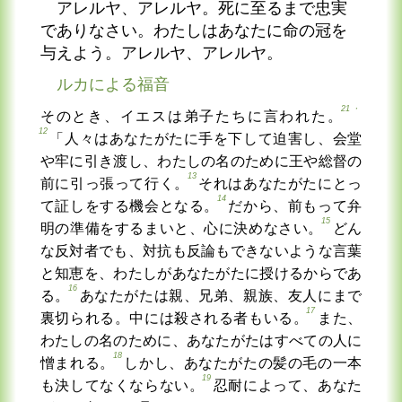
アレルヤ、アレルヤ。死に至るまで忠実
でありなさい。わたしはあなたに命の冠を
与えよう。アレルヤ、アレルヤ。
ルカによる福音
21・
そのとき、イエスは弟子たちに言われた。
12
「人々はあなたがたに手を下して迫害し、会堂
や牢に引き渡し、わたしの名のために王や総督の
13
前に引っ張って行く。
それはあなたがたにとっ
14
て証しをする機会となる。
だから、前もって弁
15
明の準備をするまいと、心に決めなさい。
どん
な反対者でも、対抗も反論もできないような言葉
と知恵を、わたしがあなたがたに授けるからであ
16
る。
あなたがたは親、兄弟、親族、友人にまで
17
裏切られる。中には殺される者もいる。
また、
わたしの名のために、あなたがたはすべての人に
18
憎まれる。
しかし、あなたがたの髪の毛の一本
19
も決してなくならない。
忍耐によって、あなた