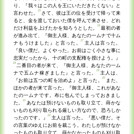
り、『我々はこの人を王にいただきたくない』と
15
言わせた。
さて、彼は王の位を受けて帰って来
ると、金を渡しておいた僕を呼んで来させ、どれ
16
だけ利益を上げたかを知ろうとした。
最初の者
が進み出て、『御主人様、あなたの一ムナで十ム
17
ナもうけました』と言った。
主人は言った。
『良い僕だ。よくやった。お前はごく小さな事に
忠実だったから、十の町の支配権を授けよう。』
18
二番目の者が来て、『御主人様、あなたの一ム
19
ナで五ムナ稼ぎました』と言った。
主人は、
20
『お前は五つの町を治めよ』と言った。
また、
ほかの者が来て言った。『御主人様、これがあな
たの一ムナです。布に包んでしまっておきまし
21
た。
あなたは預けないものも取り立て、蒔かな
いものも刈り取られる厳しい方なので、恐ろしか
22
ったのです。』
主人は言った。『悪い僕だ。そ
の言葉のゆえにお前を裁こう。わたしが預けなか
ったものも取り立て、蒔かなかったものも刈り取