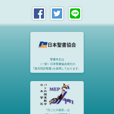
聖書本文は
（一財）日本聖書協会発行の
｢新共同訳聖書｣を使用しております。
『日ごとの福音』は