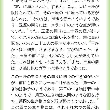
とをあなたに示そう。」
わたしは、たちまち
〝霊〟に満たされた。すると、見よ、天に玉座が
設けられていて、その玉座の上に座っている方が
3
おられた。
その方は、碧玉や赤めのうのようであ
り、玉座の周りにはエメラルドのような虹が輝い
4
ていた。
また、玉座の周りに二十四の座があっ
て、それらの座の上には白い衣を着て、頭に金の
5
冠をかぶった二十四人の長老が座っていた。
玉座
からは、稲妻、さまざまな音、雷が起こった。ま
た、玉座の前には、七つのともし火が燃えてい
6
た。これは神の七つの霊である。
また、玉座の前
は、水晶に似たガラスの海のようであった。
この玉座の中央とその周りに四つの生き物がいた
7
が、前にも後ろにも一面に目があった。
第一の生
き物は獅子のようであり、第二の生き物は若い雄
牛のようで、第三の生き物は人間のような顔を持
8
ち、第四の生き物は空を飛ぶ鷲のようであった。
この四つの生き物には、それぞれ六つの翼があ