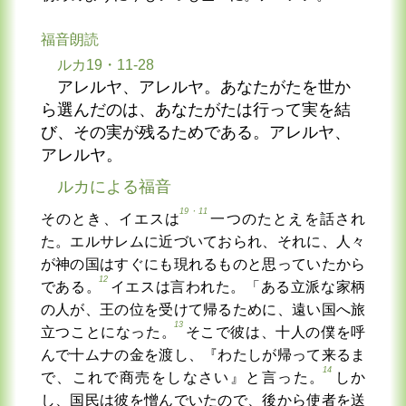
福音朗読
ルカ19・11-28
アレルヤ、アレルヤ。あなたがたを世か
ら選んだのは、あなたがたは行って実を結
び、その実が残るためである。アレルヤ、
アレルヤ。
ルカによる福音
19・11
そのとき、イエスは
一つのたとえを話され
た。エルサレムに近づいておられ、それに、人々
が神の国はすぐにも現れるものと思っていたから
12
である。
イエスは言われた。「ある立派な家柄
の人が、王の位を受けて帰るために、遠い国へ旅
13
立つことになった。
そこで彼は、十人の僕を呼
んで十ムナの金を渡し、『わたしが帰って来るま
14
で、これで商売をしなさい』と言った。
しか
し、国民は彼を憎んでいたので、後から使者を送