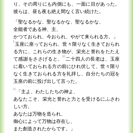
り、その周りにも内側にも、一面に目があった。
彼らは、昼も夜も絶え間なく言い続けた。
「聖なるかな、聖なるかな、聖なるかな、
全能者である神、主、
かつておられ、今おられ、やがて来られる方。」
9
玉座に座っておられ、世々限りなく生きておられ
る方に、これらの生き物が、栄光と誉れをたたえ
10
て感謝をささげると、
二十四人の長老は、玉座
に着いておられる方の前にひれ伏して、世々限り
なく生きておられる方を礼拝し、自分たちの冠を
玉座の前に投げ出して言った。
11
「主よ、わたしたちの神よ、
あなたこそ、栄光と誉れと力とを受けるにふさわ
しい方。
あなたは万物を造られ、
御心によって万物は存在し、
また創造されたからです。」