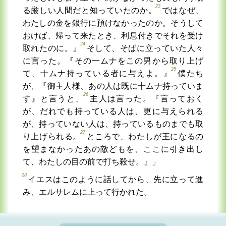
23
る厳しい人間だと知っていたのか。
ではなぜ、
わたしの金を銀行に預けなかったのか。そうして
おけば、帰って来たとき、利息付きでそれを受け
24
取れたのに。』
そして、そばに立っていた人々
に言った。『その一ムナをこの男から取り上げ
25
て、十ムナ持っている者に与えよ。』
僕たち
が、『御主人様、あの人は既に十ムナ持っていま
26
す』と言うと、
主人は言った。『言っておく
が、だれでも持っている人は、更に与えられる
が、持っていない人は、持っているものまでも取
27
り上げられる。
ところで、わたしが王になるの
を望まなかったあの敵どもを、ここに引き出し
て、わたしの目の前で打ち殺せ。』」
28
イエスはこのように話してから、先に立って進
み、エルサレムに上って行かれた。