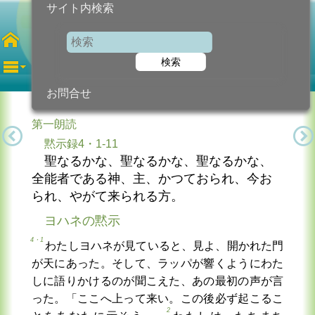
サイト内検索
第33水曜日
年間
検索
2024年11月20日 (水曜日)
信仰の糧...
今日のために!
カトリック教会より
お問合せ
第一朗読
黙示録4・1-11
聖なるかな、聖なるかな、聖なるかな、
全能者である神、主、かつておられ、今お
られ、やがて来られる方。
ヨハネの黙示
4・1
わたしヨハネが見ていると、見よ、開かれた門
が天にあった。そして、ラッパが響くようにわた
しに語りかけるのが聞こえた、あの最初の声が言
った。「ここへ上って来い。この後必ず起こるこ
2