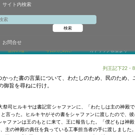
サイト内検索
第12
検索
2024年6月2
お問合せ
信仰の糧...
今日のために!
カトリック教会より
列王記下22・8-
つかった書の言葉について、わたしのため、民のため、
の御旨を尋ねに行け。
大祭司ヒルキヤは書記官シャファンに、「わたしは主の神殿で
」と言った。ヒルキヤがその書をシャファンに渡したので、彼
シャファンは王のもとに来て、王に報告した。「僕どもは神殿
て、主の神殿の責任を負っている工事担当者の手に渡しました