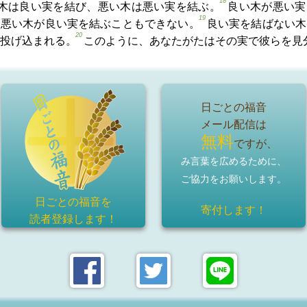
18
木は良い実を結び、悪い木は悪い実を結ぶ。
良い木が悪い実
19
、悪い木が良い実を結ぶこともできない。
良い実を結ばない木
20
投げ込まれる。
このように、あなたがたはその実で彼らを見
日ごとの福音
メール配信は
無料
ですが、
み言葉を広めるために、
ご協力をお願いします。
日ごとの福音を
寄付します！
読者登録
します！