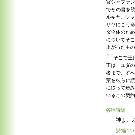
官シャファン
でその書を
ルキヤ、シャ
サヤにこう
ダ全体のため
についてそこ
上がった主の
23・1
そこで王
王は、ユダの
者まで、すべ
葉を彼らに
に従って歩み
いるこの契約
答唱詩編
神よ、
詩編11