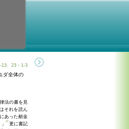
水曜日
年間
6日 (水曜日)
13、23・1-3
ユダ全体の
律法の書を見
はそれを読ん
にあった献金
10
。」
更に書記