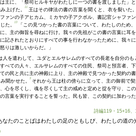
は王に、「祭司ヒルキヤがわたしに一つの書を渡しました」と
11
読み上げた。
王はその律法の書の言葉を聞くと、衣を裂いた
ファンの子アヒカム、ミカヤの子アクボル、書記官シャファン
13
命じた。
「この見つかった書の言葉について、わたしのため、
に、主の御旨を尋ねに行け。我々の先祖がこの書の言葉に耳を
に記されたとおりにすべての事を行わなかったために、我々に
怒りは激しいからだ。」
は人を遣わして、ユダとエルサレムのすべての長老を自分のも
すべての人々、エルサレムのすべての住民、祭司と預言者、下
ての民と共に主の神殿に上り、主の神殿で見つかった契約の書
3
読み聞かせた。
それから王は柱の傍らに立って、主の御前で契
、心を尽くし、魂を尽くして主の戒めと定めと掟を守り、この
の言葉を実行することを誓った。民も皆、この契約に加わった
詩編119・15+16、1
あなたのことばはわたしの足のともしび、わたしの道の
9