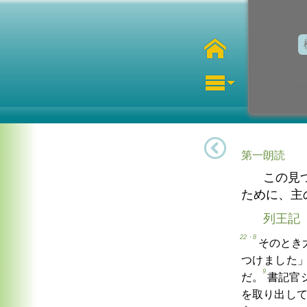
第一朗読
この見
ために、主
列王記
22・8
そのとき
つけました
9
だ。
書記官
を取り出し