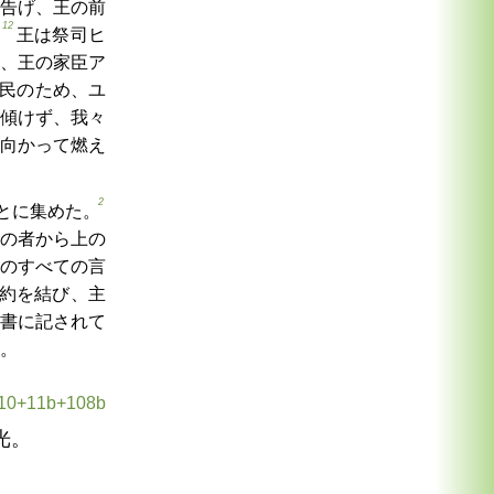
告げ、王の前
12
。
王は祭司ヒ
、王の家臣ア
民のため、ユ
傾けず、我々
向かって燃え
2
とに集めた。
の者から上の
のすべての言
約を結び、主
書に記されて
。
0+11b+108b
光。