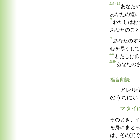
119・15
あなた
あなたの道に
16
わたしはお
あなたのこと
10
あなたのす
心を尽くして
11b
わたしは仰
108b
あなたの
福音朗読
アレル
のうちにい
マタイ
そのとき、
を身にまと
は、その実で