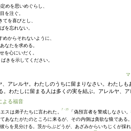
の定めを思いめぐらし、
目を注ぐ。
きてを喜びとし、
ばを忘れない。
すめからそれないように、
あなたを求める。
せを心にいだく。
さばきを示してください。
マ
ヤ、アレルヤ。わたしのうちに留まりなさい。わたしも
る。わたしに留まる人は多くの実を結ぶ。アレルヤ、ア
による福音
7・15
イエスは弟子たちに言われた。
「偽預言者を警戒しなさい。
ってあなたがたのところに来るが、その内側は貪欲な狼である
彼らを見分ける。茨からぶどうが、あざみからいちじくが採れ