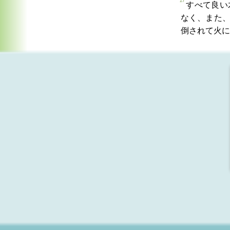
17
すべて良い
なく、また
倒されて火に