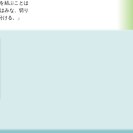
を結ぶことは
はみな、切り
分ける。」