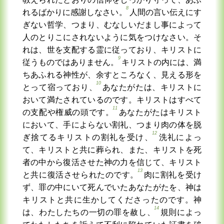
8
れるばかりに感謝しなさい。
人間の言い伝えにす
ぎない哲学、つまり、むなしいだまし事によって
人のとりこにされないように気をつけなさい。そ
れは、世を支配する霊に従っており、キリストに
9
従うものではありません。
キリストの内には、満
ちあふれる神性が、余すところなく、見える形を
10
とって宿っており、
あなたがたは、キリストに
おいて満たされているのです。キリストはすべて
11
の支配や権威の頭です。
あなたがたはキリスト
において、手によらない割礼、つまり肉の体を脱
12
ぎ捨てるキリストの割礼を受け、
洗礼によっ
て、キリストと共に葬られ、また、キリストを死
者の中から復活させた神の力を信じて、キリスト
13
と共に復活させられたのです。
肉に割礼を受け
ず、罪の中にいて死んでいたあなたがたを、神は
キリストと共に生かしてくださったのです。神
14
は、わたしたちの一切の罪を赦し、
規則によっ