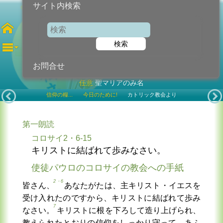
サイト内検索
第23火曜日
検索
2023年9月12日 (火曜日)
お問合せ
任意
聖マリアのみ名
信仰の糧...
今日のために!
カトリック教会より
第一朗読
コロサイ2・6-15
キリストに結ばれて歩みなさい。
使徒パウロのコロサイの教会への手紙
2・6
皆さん、
あなたがたは、主キリスト・イエスを
受け入れたのですから、キリストに結ばれて歩み
7
なさい。
キリストに根を下ろして造り上げられ、
教えられたとおりの信仰をしっかり守って、あふ