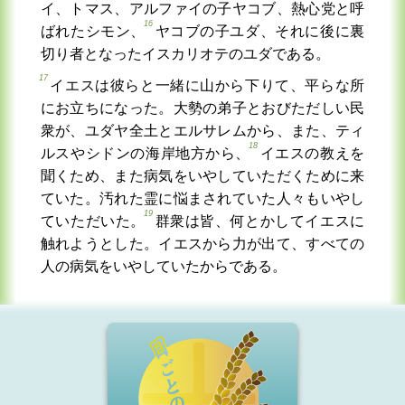
イ、トマス、アルファイの子ヤコブ、熱心党と呼
16
ばれたシモン、
ヤコブの子ユダ、それに後に裏
切り者となったイスカリオテのユダである。
17
イエスは彼らと一緒に山から下りて、平らな所
にお立ちになった。大勢の弟子とおびただしい民
衆が、ユダヤ全土とエルサレムから、また、ティ
18
ルスやシドンの海岸地方から、
イエスの教えを
聞くため、また病気をいやしていただくために来
ていた。汚れた霊に悩まされていた人々もいやし
19
ていただいた。
群衆は皆、何とかしてイエスに
触れようとした。イエスから力が出て、すべての
人の病気をいやしていたからである。