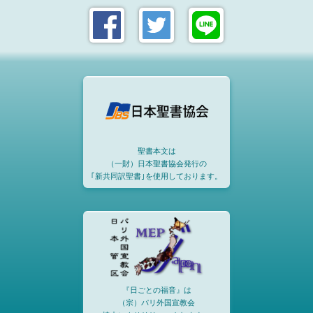
聖書本文は
（一財）日本聖書協会発行の
｢新共同訳聖書｣を使用しております。
『日ごとの福音』は
（宗）パリ外国宣教会