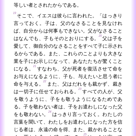
等しい者とされたからである。
19
そこで、イエスは彼らに言われた。「はっきり
言っておく。子は、父のなさることを見なけれ
ば、自分からは何事もできない。父がなさること
20
はなんでも、子もそのとおりにする。
父は子を
愛して、御自分のなさることをすべて子に示され
るからである。また、これらのことよりも大きな
業を子にお示しになって、あなたたちが驚くこと
21
になる。
すなわち、父が死者を復活させて命を
お与えになるように、子も、与えたいと思う者に
22
命を与える。
また、父はだれをも裁かず、裁き
23
は一切子に任せておられる。
すべての人が、父
を敬うように、子をも敬うようになるためであ
る。子を敬わない者は、子をお遣わしになった父
24
をも敬わない。
はっきり言っておく。わたしの
言葉を聞いて、わたしをお遣わしになった方を信
じる者は、永遠の命を得、また、裁かれることな
25