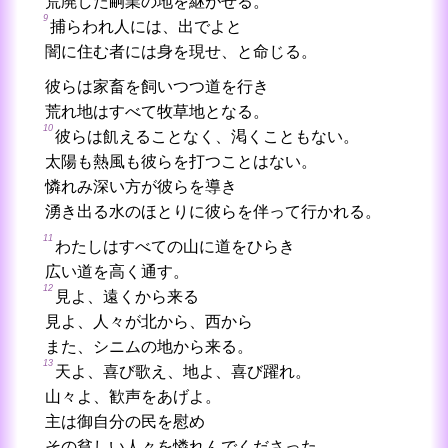
荒廃した嗣業の地を継がせる。
9
捕らわれ人には、出でよと
闇に住む者には身を現せ、と命じる。
彼らは家畜を飼いつつ道を行き
荒れ地はすべて牧草地となる。
10
彼らは飢えることなく、渇くこともない。
太陽も熱風も彼らを打つことはない。
憐れみ深い方が彼らを導き
湧き出る水のほとりに彼らを伴って行かれる。
11
わたしはすべての山に道をひらき
広い道を高く通す。
12
見よ、遠くから来る
見よ、人々が北から、西から
また、シニムの地から来る。
13
天よ、喜び歌え、地よ、喜び躍れ。
山々よ、歓声をあげよ。
主は御自分の民を慰め
その貧しい人々を憐れんでくださった。