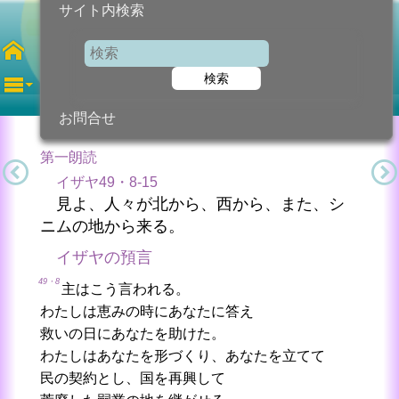
サイト内検索
第4水曜日
四旬節
検索
2023年3月22日 (水曜日)
信仰の糧...
今日のために!
カトリック教会より
お問合せ
第一朗読
イザヤ49・8-15
見よ、人々が北から、西から、また、シ
ニムの地から来る。
イザヤの預言
49・8
主はこう言われる。
わたしは恵みの時にあなたに答え
救いの日にあなたを助けた。
わたしはあなたを形づくり、あなたを立てて
民の契約とし、国を再興して