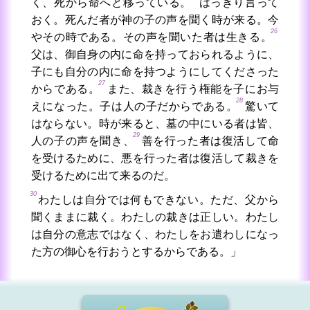
く、死から命へと移っている。
はっきり言って
おく。死んだ者が神の子の声を聞く時が来る。今
26
やその時である。その声を聞いた者は生きる。
父は、御自身の内に命を持っておられるように、
子にも自分の内に命を持つようにしてくださった
27
からである。
また、裁きを行う権能を子にお与
28
えになった。子は人の子だからである。
驚いて
はならない。時が来ると、墓の中にいる者は皆、
29
人の子の声を聞き、
善を行った者は復活して命
を受けるために、悪を行った者は復活して裁きを
受けるために出て来るのだ。
30
わたしは自分では何もできない。ただ、父から
聞くままに裁く。わたしの裁きは正しい。わたし
は自分の意志ではなく、わたしをお遣わしになっ
た方の御心を行おうとするからである。」