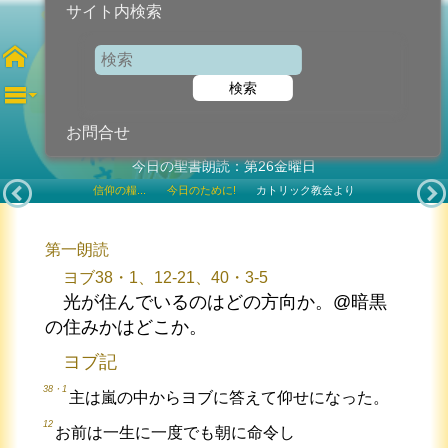
サイト内検索
聖ヒエロニモ 司祭教会博士
検索
2022年9月30日 (金曜日)
記念日
お問合せ
今日の聖書朗読：第26金曜日
信仰の糧...
今日のために!
カトリック教会より
第一朗読
ヨブ38・1、12-21、40・3-5
光が住んでいるのはどの方向か。@暗黒
の住みかはどこか。
ヨブ記
38・1
主は嵐の中からヨブに答えて仰せになった。
12
お前は一生に一度でも朝に命令し