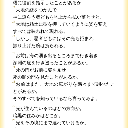
曙に役割を指示したことがあるか
13
大地の縁をつかんで
神に逆らう者どもを地上から払い落とせと。
14
大地は粘土に型を押していくように姿を変え
すべては装われて現れる。
15
しかし、悪者どもにはその光も拒まれ
振り上げた腕は折られる。
16
お前は海の湧き出るところまで行き着き
深淵の底を行き巡ったことがあるか。
17
死の門がお前に姿を見せ
死の闇の門を見たことがあるか。
18
お前はまた、大地の広がりを隅々まで調べたこ
とがあるか。
そのすべてを知っているなら言ってみよ。
19
光が住んでいるのはどの方向か。
暗黒の住みかはどこか。
20
光をその境にまで連れていけるか。