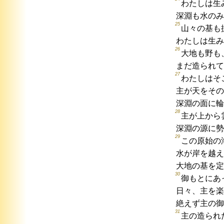
わたしは生
深淵も水のみ
25
山々の基も
わたしは生み
26
大地も野も
まだ造られて
27
わたしはそ
主が天をその
深淵の面に輪
28
主が上から
深淵の源に勢
29
この原始の
水が岸を越え
大地の基を定
30
御もとにあ
日々、主を楽
絶えず主の御
31
主の造られ