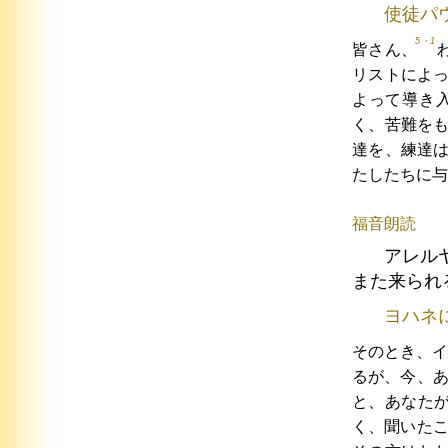
使徒パ
5・1
皆さん、
リストによ
よって導き
く、苦難を
達を、練達
たしたちに与
福音朗読
アレル
また来られ
ヨハネ
そのとき、
るが、今、
と、あなた
く、聞いた