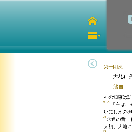
第一朗読
大地に
箴言
神の知恵は語
8・22
「主は、
いにしえの御
23
永遠の昔、
太初、大地に
24