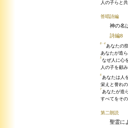
人の子らと共
答唱詩編
神の名
詩編8
8・4
あなたの
あなたが造ら
5
なぜ人に心
人の子を顧み
6
あなたは人
栄えと誉れの
7
あなたが造
すべてをその
第二朗読
聖霊に