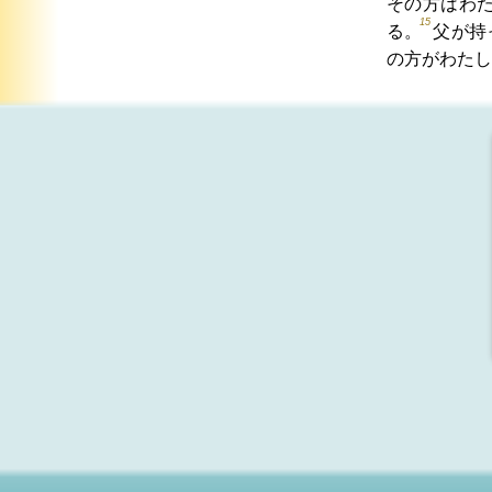
その方はわ
15
る。
父が持
の方がわたし