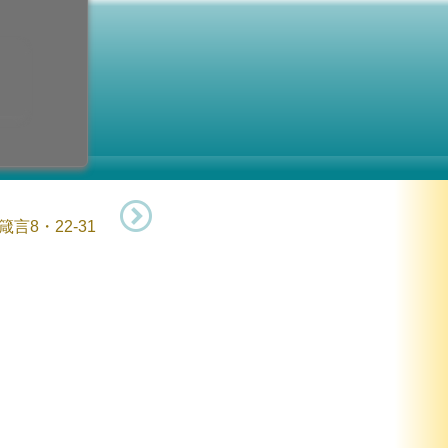
三位一体
2日 (日曜日)
箴言8・22-31