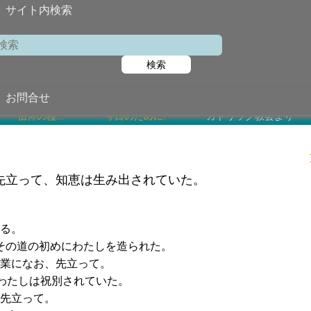
サイト内検索
検索
2022年6月1
お問合せ
信仰の糧...
今日のために!
カトリック教会より
先立って、知恵は生み出されていた。
る。
その道の初めにわたしを造られた。
業になお、先立って。
わたしは祝別されていた。
先立って。