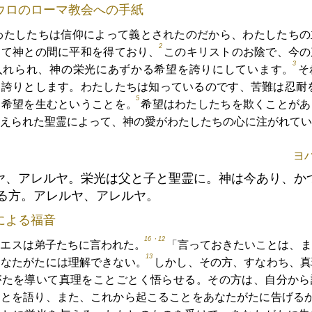
ウロのローマ教会への手紙
わたしたちは信仰によって義とされたのだから、わたしたちの
2
って神との間に平和を得ており、
このキリストのお陰で、今の
3
入れられ、神の栄光にあずかる希望を誇りにしています。
そ
も誇りとします。わたしたちは知っているのです、苦難は忍耐
5
は希望を生むということを。
希望はわたしたちを欺くことがあ
えられた聖霊によって、神の愛がわたしたちの心に注がれてい
ヨハ
ヤ、アレルヤ。栄光は父と子と聖霊に。神は今あり、か
る方。アレルヤ、アレルヤ。
による福音
16・12
イエスは弟子たちに言われた。
「言っておきたいことは、ま
13
あなたがたには理解できない。
しかし、その方、すなわち、真
がたを導いて真理をことごとく悟らせる。その方は、自分から
ことを語り、また、これから起こることをあなたがたに告げる