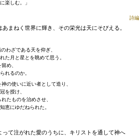
に楽しむ。」
詩編
はあまねく世界に輝き、その栄光は天にそびえる。
指のわざである天を仰ぎ、
れた月と星とを眺めて思う。
を留め、
られるのか。
を神の使いに近い者として造り、
冠を授け、
られたものを治めさせ、
知恵にゆだねられた。
よって注がれた愛のうちに、キリストを通して神へ