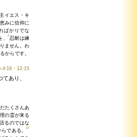
主イエス・キ
恵みに信仰に
ればかりでな
4
を、
忍耐は練
りません。わ
るからです。
ネ16・12-15
つてあり、
だたくさんあ
理の霊が来る
語るのではな
14
からである。