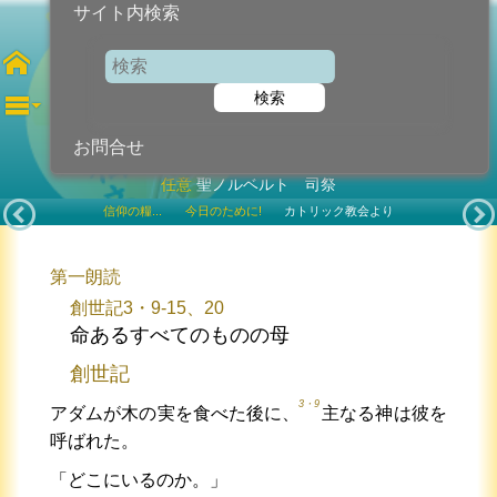
サイト内検索
教会の母聖マリア
検索
2022年6月6日 (月曜日)
お問合せ
任意
聖ノルベルト 司祭
信仰の糧...
今日のために!
カトリック教会より
第一朗読
創世記3・9-15、20
命あるすべてのものの母
創世記
3・9
アダムが木の実を食べた後に、
主なる神は彼を
呼ばれた。
「どこにいるのか。」