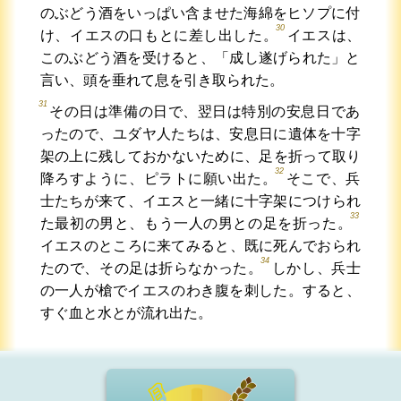
のぶどう酒をいっぱい含ませた海綿をヒソプに付
30
け、イエスの口もとに差し出した。
イエスは、
このぶどう酒を受けると、「成し遂げられた」と
言い、頭を垂れて息を引き取られた。
31
その日は準備の日で、翌日は特別の安息日であ
ったので、ユダヤ人たちは、安息日に遺体を十字
架の上に残しておかないために、足を折って取り
32
降ろすように、ピラトに願い出た。
そこで、兵
士たちが来て、イエスと一緒に十字架につけられ
33
た最初の男と、もう一人の男との足を折った。
イエスのところに来てみると、既に死んでおられ
34
たので、その足は折らなかった。
しかし、兵士
の一人が槍でイエスのわき腹を刺した。すると、
すぐ血と水とが流れ出た。