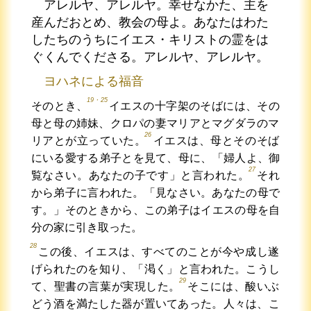
アレルヤ、アレルヤ。幸せなかた、主を
産んだおとめ、教会の母よ。あなたはわた
したちのうちにイエス・キリストの霊をは
ぐくんでくださる。アレルヤ、アレルヤ。
ヨハネによる福音
19・25
そのとき、
イエスの十字架のそばには、その
母と母の姉妹、クロパの妻マリアとマグダラのマ
26
リアとが立っていた。
イエスは、母とそのそば
にいる愛する弟子とを見て、母に、「婦人よ、御
27
覧なさい。あなたの子です」と言われた。
それ
から弟子に言われた。「見なさい。あなたの母で
す。」そのときから、この弟子はイエスの母を自
分の家に引き取った。
28
この後、イエスは、すべてのことが今や成し遂
げられたのを知り、「渇く」と言われた。こうし
29
て、聖書の言葉が実現した。
そこには、酸いぶ
どう酒を満たした器が置いてあった。人々は、こ