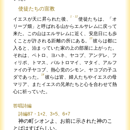
使徒たちの宣教
1・12
イエスが天に昇られた後、
使徒たちは、「オ
リーブ畑」と呼ばれる山からエルサレムに戻って
来た。この山はエルサレムに近く、安息日にも歩
13
くことが許される距離の所にある。
彼らは都に
入ると、泊まっていた家の上の部屋に上がった。
それは、ペトロ、ヨハネ、ヤコブ、アンデレ、フ
ィリポ、トマス、バルトロマイ、マタイ、アルフ
ァイの子ヤコブ、熱心党のシモン、ヤコブの子ユ
14
ダであった。
彼らは皆、婦人たちやイエスの母
マリア、またイエスの兄弟たちと心を合わせて熱
心に祈っていた。
答唱詩編
詩編87・1+2、3+5、6+7
神の町シオンよ、お前に示された神のこ
とばはすばらしい。