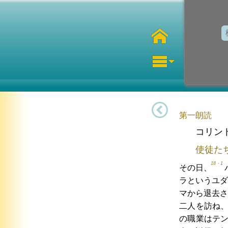
第一朗読
コリン
使徒た
18・1
その日、
ラというユダ
マから退去さ
二人を訪ね
の職業はテ