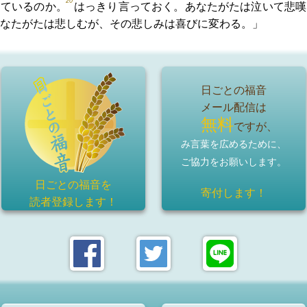
20
っているのか。
はっきり言っておく。あなたがたは泣いて悲嘆
なたがたは悲しむが、その悲しみは喜びに変わる。」
日ごとの福音
メール配信は
無料
ですが、
み言葉を広めるために、
ご協力をお願いします。
日ごとの福音を
寄付します！
読者登録
します！