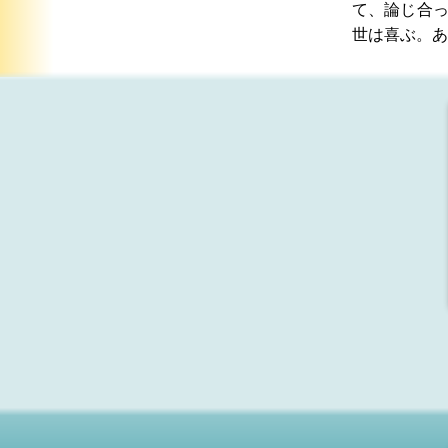
て、論じ合
世は喜ぶ。あ