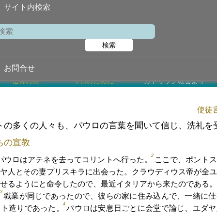
サイト内検索
聖フィリポ・ネ
検索
2022年5月26日 (
今日の聖書朗
お問合せ
信仰の糧...
今日のために!
カトリック教会より
使徒言
トの多くの人々も、パウロの言葉を聞いて信じ、洗礼を
ちの宣教
2
パウロはアテネを去ってコリントへ行った。
ここで、ポントス
ヤ人とその妻プリスキラに出会った。クラウディウス帝が全ユ
せるようにと命令したので、最近イタリアから来たのである。
3
、
職業が同じであったので、彼らの家に住み込んで、一緒に仕
4
ント造りであった。
パウロは安息日ごとに会堂で論じ、ユダヤ