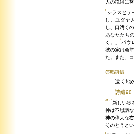
人の説得に努
5
シラスとテ
し、ユダヤ
し、口汚くの
あなたたち
7
く。」
パウ
彼の家は会
た。また、コ
答唱詩編
遠く地
詩編98
98・1
新しい歌
神は不思議な
神の偉大な右
そのとうとい
4