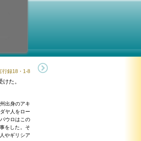
リ 司祭
木曜日)
記念日
読：第6木曜日
行録18・1-8
受けた。
州出身のアキ
ダヤ人をロー
パウロはこの
事をした。そ
人やギリシア