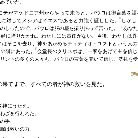
めていた。
モテがマケドニア州からやって来ると、パウロは御言葉を語
6
人に対してメシアはイエスであると力強く証しした。
しかし
のしったので、パウロは服の塵を振り払って言った。「あなた
の頭に降りかかれ。わたしには責任がない。今後、わたしは異
ロはそこを去り、神をあがめるティティオ・ユストという人の
8
堂の隣にあった。
会堂長のクリスポは、一家をあげて主を信じ
リントの多くの人々も、パウロの言葉を聞いて信じ、洗礼を受
詩
の果てまで、すべての者が神の救いを見た。
を神にうたえ。
わざを行われた。
の手、
腕は救いの力。