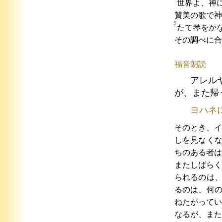
世界よ、神
賛美の歌で神
5
たて琴をか
その調べに合
福音朗読
アレル
が、また帰
ヨハネ
そのとき、
しを見なく
ちのある者は
またしばらく
られるのは
るのは、何
ねたがってい
なるが、また