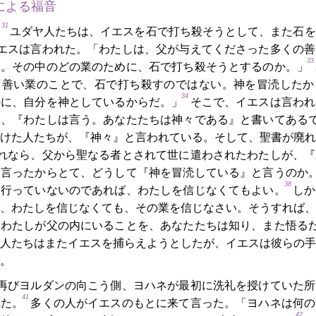
による福音
31
ユダヤ人たちは、イエスを石で打ち殺そうとして、また石を
エスは言われた。「わたしは、父が与えてくださった多くの善
33
た。その中のどの業のために、石で打ち殺そうとするのか。」
「善い業のことで、石で打ち殺すのではない。神を冒涜したか
34
のに、自分を神としているからだ。」
そこで、イエスは言われ
に、『わたしは言う。あなたたちは神々である』と書いてある
けた人たちが、『神々』と言われている。そして、聖書が廃れ
れなら、父から聖なる者とされて世に遣わされたわたしが、『
と言ったからとて、どうして『神を冒涜している』と言うのか
38
を行っていないのであれば、わたしを信じなくてもよい。
しか
、わたしを信じなくても、その業を信じなさい。そうすれば、
、わたしが父の内にいることを、あなたたちは知り、また悟る
人たちはまたイエスを捕らえようとしたが、イエスは彼らの手
。
再びヨルダンの向こう側、ヨハネが最初に洗礼を授けていた所
41
れた。
多くの人がイエスのもとに来て言った。「ヨハネは何の
42