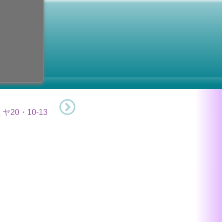
日
四旬節
3日 (金曜日)
ヤ20・10-13