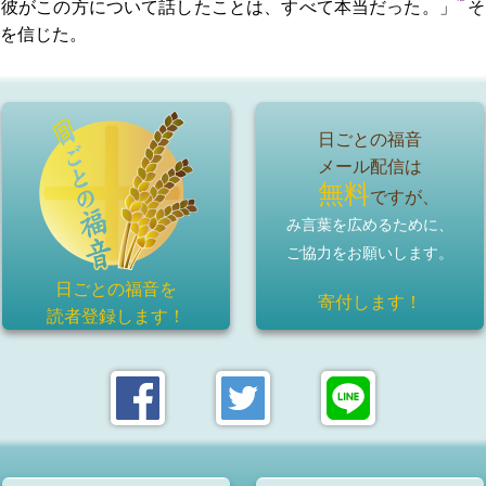
、彼がこの方について話したことは、すべて本当だった。」
そ
を信じた。
日ごとの福音
メール配信は
無料
ですが、
み言葉を広めるために、
ご協力をお願いします。
日ごとの福音を
寄付します！
読者登録
します！