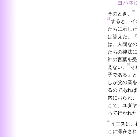
ヨハネ
10・
そのとき、
32
すると、イ
たちに示し
は答えた。
は、人間な
たちの律法
神の言葉を受
36
えない。
そ
子である』
しが父の業
るのであれば
内におられ
こで、ユダヤ
って行かれた
40
イエスは、
こに滞在さ