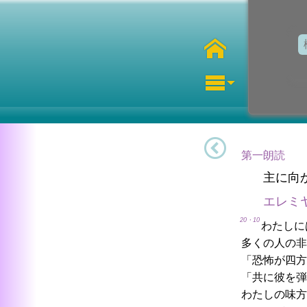
第一朗読
主に向
エレミ
20・10
わたしに
多くの人の非
「恐怖が四方
「共に彼を弾
わたしの味方