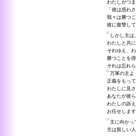
わたしがつま
「彼は惑わさ
我々は勝つこ
彼に復讐して
11
しかし主は
わたしと共に
それゆえ、わ
勝つことを得
それは忘れら
12
万軍の主よ
正義をもって
わたしに見さ
あなたが彼ら
わたしの訴え
お任せします
13
主に向かっ
主は貧しい人