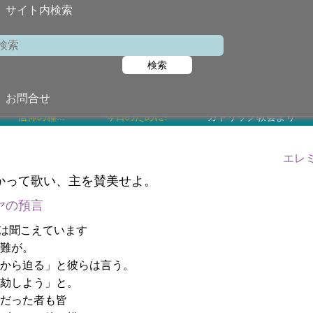
サイト内検索
第5金曜
検索
2020年4月
お問合せ
信仰の糧...
今日のために!
カトリック教会より
エレミ
かって歌い、主を賛美せよ。
ヤの預言
は聞こえています
難が。
から迫る」と彼らは言う。
劾しよう」と。
だった者も皆