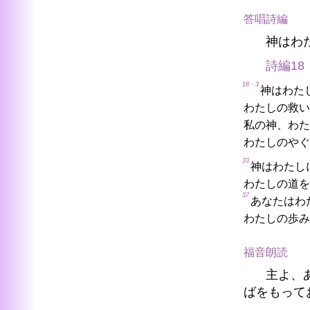
答唱詩編
神はわ
詩編18
18・3
神はわた
わたしの救い
私の神、わた
わたしのやぐ
33
神はわたし
わたしの道を
37
あなたはわ
わたしの歩み
福音朗読
主よ、
ばをもって