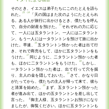
そのとき、イエスは弟子たちにこのたとえを語ら
25・14
れた。
「天の国はまた次のようにたとえられ
る。ある人が旅行に出かけるとき、僕たちを呼ん
15
で、自分の財産を預けた。
それぞれの力に応じ
て、一人には五タラントン、一人には二タラント
ン、もう一人には一タラントンを預けて旅に出か
16
けた。早速、
五タラントン預かった者は出て行
き、それで商売をして、ほかに五タラントンをも
17
うけた。
同じように、二タラントン預かった者
18
も、ほかに二タラントンをもうけた。
しかし、
一タラントン預かった者は、出て行って穴を掘
19
り、主人の金を隠しておいた。
さて、かなり日
がたってから、僕たちの主人が帰って来て、彼ら
20
と清算を始めた。
まず、五タラントン預かった
者が進み出て、ほかの五タラントンを差し出して
言った。『御主人様、五タラントンお預けになり
ましたが、御覧ください。ほかに五タラントンも