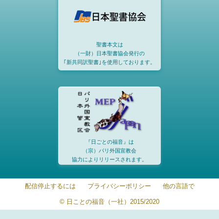
聖書本文は
（一財）日本聖書協会発行の
｢新共同訳聖書｣を使用しております。
『日ごとの福音』は
（宗）パリ外国宣教会
協力によりリリースされます。
配信停止するには
プライバシーポリシー
他の言語で
© 日ことの福音（一社）2015/2020