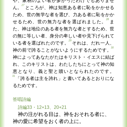
や、家柄のよい者が多かったわけでもありませ
27
ん。
ところが、神は知恵ある者に恥をかかせる
ため、世の無学な者を選び、力ある者に恥をかか
28
せるため、世の無力な者を選ばれました。
ま
た、神は地位のある者を無力な者とするため、世
の無に等しい者、身分の卑しい者や見下げられて
29
いる者を選ばれたのです。
それは、だれ一人、
30
神の前で誇ることがないようにするためです。
神によってあなたがたはキリスト・イエスに結ば
れ、このキリストは、わたしたちにとって神の知
恵となり、義と聖と贖いとなられたのです。
31
「誇る者は主を誇れ」と書いてあるとおりにな
るためです。
答唱詩編
詩編33・12+13、20+21
神の注がれる目は、神をおそれる者に、
神の愛に希望をおく者の上に。