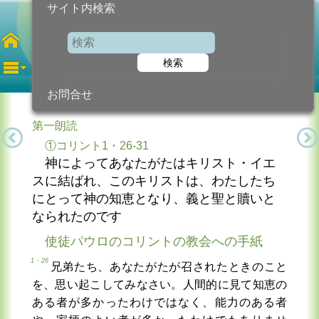
サイト内検索
第21土曜日
年間
検索
2018年9月1日 (土曜日)
信仰の糧...
今日のために!
カトリック教会より
お問合せ
第一朗読
①コリント1・26-31
神によってあなたがたはキリスト・イエ
スに結ばれ、このキリストは、わたしたち
にとって神の知恵となり、義と聖と贖いと
なられたのです
使徒パウロのコリントの教会への手紙
1・26
兄弟たち、あなたがたが召されたときのこと
を、思い起こしてみなさい。人間的に見て知恵の
ある者が多かったわけではなく、能力のある者