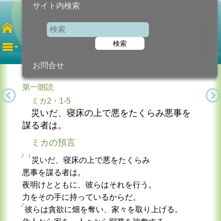
サイト内検索
第15土曜日
年間
検索
2026年7月18日 (土曜日)
信仰の糧...
今日のために!
カトリック教会より
お問合せ
第一朗読
ミカ2・1-5
災いだ、寝床の上で悪をたくらみ悪事を
謀る者は。
ミカの預言
2・1
災いだ、寝床の上で悪をたくらみ
悪事を謀る者は。
夜明けとともに、彼らはそれを行う。
力をその手に持っているからだ。
2
彼らは貪欲に畑を奪い、家々を取り上げる。