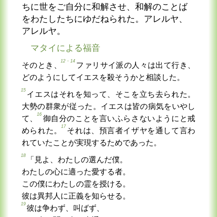
ちに世をご自分に和解させ、和解のことば
をわたしたちにゆだねられた。アレルヤ、
アレルヤ。
マタイによる福音
12・14
そのとき、
ファリサイ派の人々は出て行き、
どのようにしてイエスを殺そうかと相談した。
15
イエスはそれを知って、そこを立ち去られた。
大勢の群衆が従った。イエスは皆の病気をいやし
16
て、
御自分のことを言いふらさないようにと戒
17
められた。
それは、預言者イザヤを通して言わ
れていたことが実現するためであった。
18
「見よ、わたしの選んだ僕。
わたしの心に適った愛する者。
この僕にわたしの霊を授ける。
彼は異邦人に正義を知らせる。
19
彼は争わず、叫ばず、