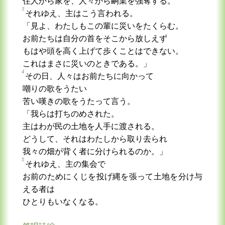
住人から家を、人々から嗣業を強奪する。
3
それゆえ、主はこう言われる。
「見よ、わたしもこの輩に災いをたくらむ。
お前たちは自分の首をそこから放しえず
もはや頭を高く上げて歩くことはできない。
これはまさに災いのときである。」
4
その日、人々はお前たちに向かって
嘲りの歌をうたい
苦い嘆きの歌をうたって言う。
「我らは打ちのめされた。
主はわが民の土地を人手に渡される。
どうして、それはわたしから取り去られ
我々の畑が背く者に分けられるのか。」
5
それゆえ、主の集会で
お前のためにくじを投げ縄を張って土地を分け与
える者は
ひとりもいなくなる。