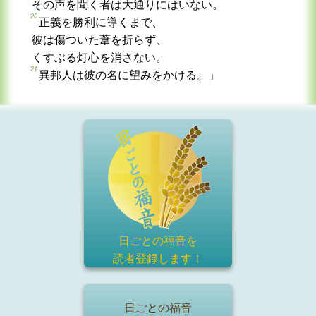
その声を聞く者は大通りにはいない。
20
正義を勝利に導くまで、
彼は傷ついた葦を折らず、
くすぶる灯心を消さない。
21
異邦人は彼の名に望みをかける。」
日ごとの福音を
読者登録
します！
日ごとの福音