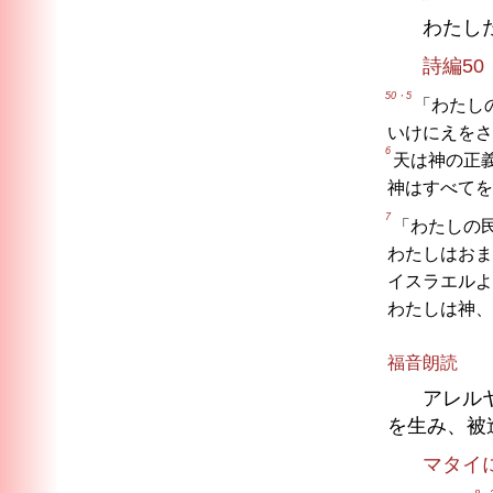
わたし
詩編50
50・5
「わたし
いけにえをさ
6
天は神の正
神はすべてを
7
「わたしの
わたしはおま
イスラエルよ
わたしは神、
福音朗読
アレル
を生み、被
マタイ