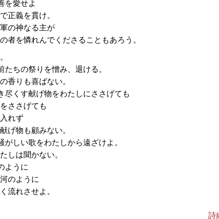
善を愛せよ
で正義を貫け。
軍の神なる主が
の者を憐れんでくださることもあろう。
。
前たちの祭りを憎み、退ける。
の香りも喜ばない。
き尽くす献げ物をわたしにささげても
をささげても
入れず
献げ物も顧みない。
騒がしい歌をわたしから遠ざけよ。
たしは聞かない。
のように
河のように
く流れさせよ。
詩