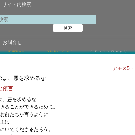
サイト内検索
福者ペトロ岐部司祭と一八七殉教者
検索
2026年7月1日 (
今日の聖書朗読
お問合せ
信仰の糧...
今日のために!
カトリック教会より
アモス5・14
めよ、悪を求めるな
の預言
よ、悪を求めるな
きることができるために。
お前たちが言うように
主は
にいてくださるだろう。