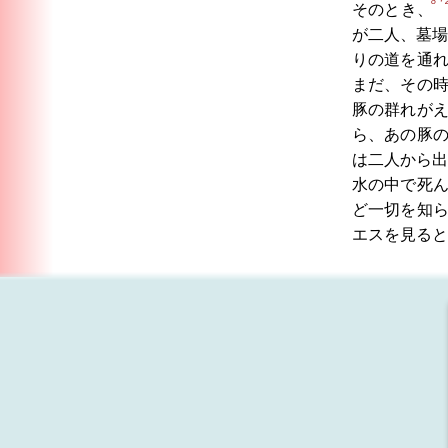
8・
そのとき、
が二人、墓場
りの道を通
まだ、その
豚の群れが
ら、あの豚
は二人から出
水の中で死
ど一切を知
エスを見ると