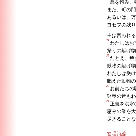
悪を憎み、
また、町の門
あるいは、万
ヨセフの残り
主は言われる
21
わたしはお
祭りの献げ物
22
たとえ、焼
穀物の献げ物
わたしは受け
肥えた動物の
23
お前たちの
竪琴の音もわ
24
正義を洪水
恵みの業を大
尽きることな
答唱詩編