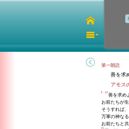
第一朗読
善を求
アモス
5・14
善を求め
お前たちが生
そうすれば、
万軍の神なる
お前たちと共
15