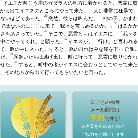
28
イエスが向こう岸のガダラ人の地方に着かれると、悪霊に取
から出てイエスのところにやって来た。二人は非常に狂暴で、
29
れないほどであった。
突然、彼らは叫んだ。「神の子、かまわ
30
時ではないのにここに来て、我々を苦しめるのか。」
はるかか
31
えさをあさっていた。
そこで、悪霊どもはイエスに、「我々を
32
の中にやってくれ」と願った。
イエスが、「行け」と言われる
て、豚の中に入った。すると、豚の群れはみな崖を下って湖に
33
んだ。
豚飼いたちは逃げ出し、町に行って、悪霊に取りつかれ
34
らせた。
すると、町中の者がイエスに会おうとしてやって来た
、その地方から出て行ってもらいたいと言った。
日ごとの福音
メール配信は
無料
ですが、
み言葉を広めるために、
ご協力をお願いします。