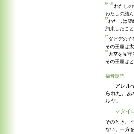
89・29
わたしの
わたしの結ん
35
わたしは契
約束したこと
37
ダビデの子
その王座は太
38
大空を見守
その王座はと
福音朗読
アレル
られた。あ
ルヤ。
マタイ
そのとき、
ない。一方