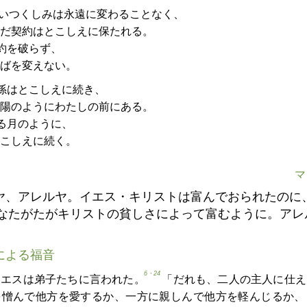
いつくしみは永遠に変わることなく、
だ契約はとこしえに保たれる。
約を破らず、
ばを変えない。
孫はとこしえに続き、
陽のようにわたしの前にある。
る月のように、
こしえに続く。
マ
ヤ、アレルヤ。イエス・キリストは富んでおられたのに
なたがたがキリストの貧しさによって富むように。アレ
による福音
6・24
イエスは弟子たちに言われた。
「だれも、二人の主人に仕え
を憎んで他方を愛するか、一方に親しんで他方を軽んじるか、