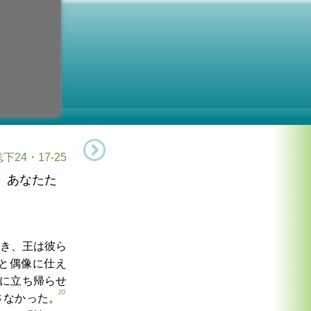
土曜日
年間
0日 (土曜日)
下24・17-25
。あなたた
き、王は彼ら
と偶像に仕え
に立ち帰らせ
20
さなかった。