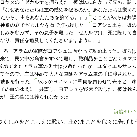
ヨヤダの子ゼカルヤを捕らえた。彼は民に向かって立ち、語っ
『なぜあなたたちは主の戒めを破るのか。あなたたちは栄えな
21
てたから、主もあなたたちを捨てる。』」
ところが彼らは共謀
22
の神殿の庭でゼカルヤを石で打ち殺した。
ヨアシュ王も、彼の
しみを顧みず、その息子を殺した。ゼカルヤは、死に際して言
なり、責任を追及してくださいますように。」
ころ、アラムの軍隊がヨアシュに向かって攻め上った。彼らは
来て、民の中の高官をすべて殺し、戦利品をことごとくダマス
攻めて来たアラム軍の兵士は少数だったが、ユダとエルサレム
てたので、主は極めて大きな軍隊をアラム軍の手に渡された。
25
に裁きを行った。
彼らがヨアシュに重傷を負わせて去ると、家
子の血のゆえに、共謀し、ヨアシュを寝床で殺した。彼は死ん
が、王の墓には葬られなかった。
詩編89・29
つくしみをとこしえに歌い、主のまことを代々に告げよ