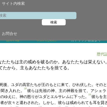
サイト内検索
第11
検索
2026年6月2
お問合せ
信仰の糧...
今日のために!
カトリック教会より
歴代誌
なたたちは主の戒めを破るのか。あなたたちは栄えない
てたから、主もあなたたちを捨てる。
死後、ユダの高官たちが王のもとに来て、ひれ伏した。そのと
18
を聞き入れた。
彼らは先祖の神、主の神殿を捨て、アシェラ
19
悪のゆえに、神の怒りがユダとエルサレムに下った。
彼らを主
言者が次々と遣わされた。しかし、彼らは戒められても耳を貸