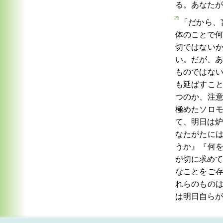
る。あなたが
25
「だから、
体のことで何
切ではない
い。だが、あ
ものではな
も延ばすこ
つのか、注
極めたソロ
て、明日は炉
なたがたに
うか』『何
が切に求めて
なことをご
れらのもの
は明日自らが