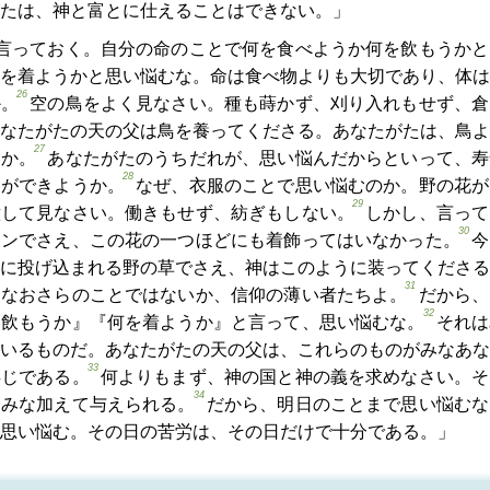
たは、神と富とに仕えることはできない。」
言っておく。自分の命のことで何を食べようか何を飲もうかと
を着ようかと思い悩むな。命は食べ物よりも大切であり、体は
26
か。
空の鳥をよく見なさい。種も蒔かず、刈り入れもせず、倉
なたがたの天の父は鳥を養ってくださる。あなたがたは、鳥よ
27
いか。
あなたがたのうちだれが、思い悩んだからといって、寿
28
とができようか。
なぜ、衣服のことで思い悩むのか。野の花が
29
意して見なさい。働きもせず、紡ぎもしない。
しかし、言って
30
モンでさえ、この花の一つほどにも着飾ってはいなかった。
今
に投げ込まれる野の草でさえ、神はこのように装ってくださる
31
はなおさらのことではないか、信仰の薄い者たちよ。
だから、
32
を飲もうか』『何を着ようか』と言って、思い悩むな。
それは
いるものだ。あなたがたの天の父は、これらのものがみなあな
33
存じである。
何よりもまず、神の国と神の義を求めなさい。そ
34
はみな加えて与えられる。
だから、明日のことまで思い悩むな
思い悩む。その日の苦労は、その日だけで十分である。」