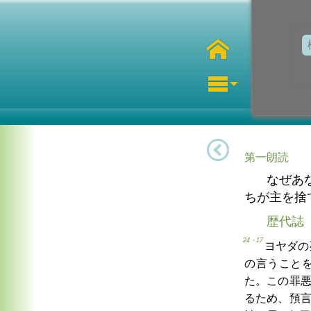
第一朗読
なぜあ
ちが主を捨
歴代誌
24・17
ヨヤダの
の言うこと
た。この罪
るため、預