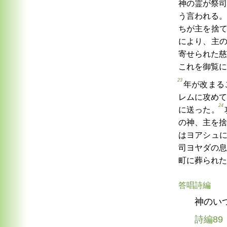
神の霊が祭司
う言われる。
ちが主を捨
により、主
寄せられた慈
これを御覧に
23
年が改まる
レムに攻めて
24
に送った。
の神、主を捨
はヨアシュ
司ヨヤダの息
町に葬られた
答唱詩編
神のい
詩編89