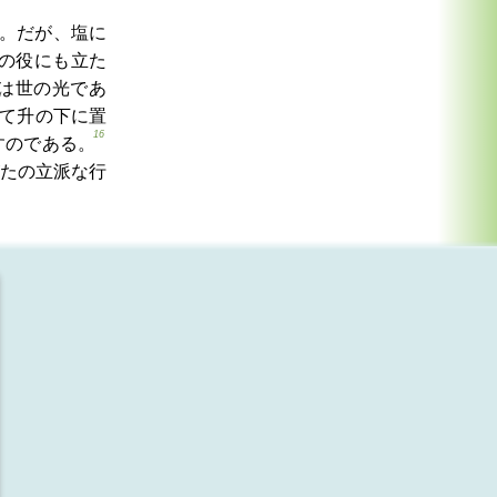
。だが、塩に
の役にも立た
は世の光であ
て升の下に置
16
すのである。
たの立派な行