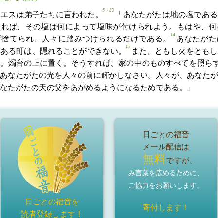
5・13
イエスは弟子たちに言われた。
「あなたがたは地の塩である
なれば、その塩は何によって塩味が付けられよう。もはや、何
14
げ捨てられ、人々に踏みつけられるだけである。
あなたがた
15
にある町は、隠れることができない。
また、ともし火をともし
い。燭台の上に置く。そうすれば、家の中のものすべてを照ら
あなたがたの光を人々の前に輝かしなさい。人々が、あなたが
なたがたの天の父をあがめるようになるためである。」
日ごとの福音
メール配信は
無料
ですが、
み言葉を広めるために、
ご協力をお願いします。
日ごとの福音を
寄付します！
読者登録
します！