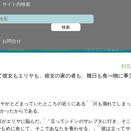
サイト内検索
第
検索
2026年6月
任意
聖エフレム 
お問合せ
信仰の糧...
今日のために!
カトリック教会より
列王
て彼女もエリヤも、彼女の家の者も、幾日も食べ物に事
17・7
リヤがとどまっていたところの近くにある
川も涸れてしまっ
かったからである。
9
葉がエリヤに臨んだ。
「立ってシドンのサレプタに行き、そこ
10
やもめに命じて、そこであなたを養わせる。」
彼は立ってサ