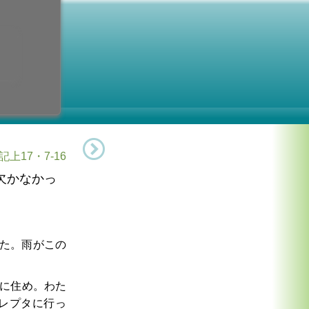
10火曜日
9日 (火曜日)
助祭教会博士
記上17・7-16
欠かなかっ
た。雨がこの
に住め。わた
レプタに行っ