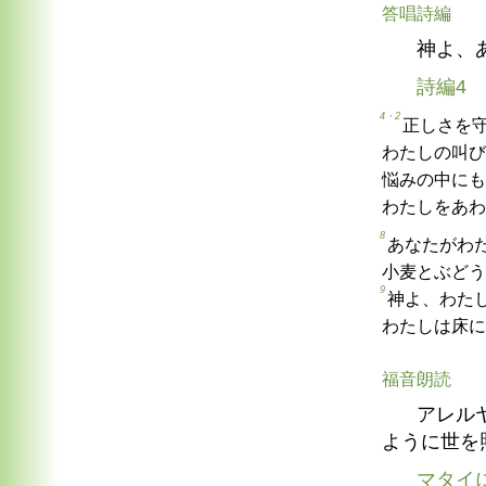
答唱詩編
神よ、
詩編4
4・2
正しさを
わたしの叫び
悩みの中にも
わたしをあわ
8
あなたがわ
小麦とぶどう
9
神よ、わた
わたしは床に
福音朗読
アレル
ように世を
マタイ