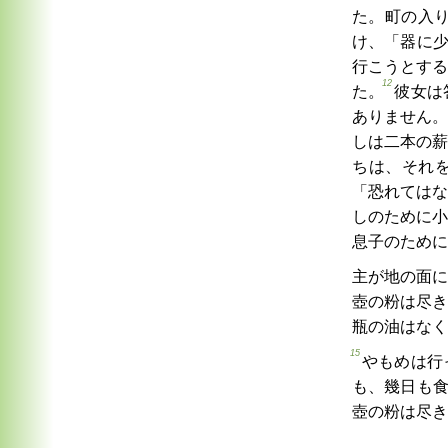
た。町の入
け、「器に
行こうとする
12
た。
彼女は
ありません。
しは二本の薪
ちは、それ
「恐れてはな
しのために小
息子のために
主が地の面に
壺の粉は尽き
瓶の油はなく
15
やもめは行
も、幾日も
壺の粉は尽き