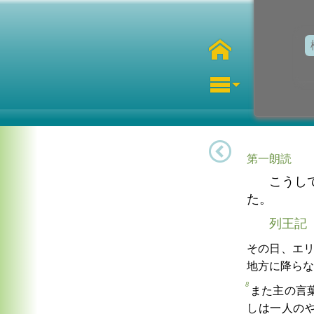
第一朗読
こうし
た。
列王記
その日、エ
地方に降らな
8
また主の言
しは一人の