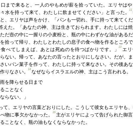
り口まで来ると、一人のやもめが薪を拾っていた。エリヤはや
11
少々水を持って来て、わたしに飲ませてください」と言った。
と、エリヤは声をかけ、「パンも一切れ、手に持って来てくだ
答えた。「あなたの神、主は生きておられます。わたしには焼
ただ壺の中に一握りの小麦粉と、瓶の中にわずかな油があるだ
を拾って帰り、わたしとわたしの息子の食べ物を作るところで
13
を食べてしまえば、あとは死ぬのを待つばかりです。」
エリ
らない。帰って、あなたの言ったとおりにしなさい。だが、ま
さいパン菓子を作って、わたしに持って来なさい。その後あな
14
作りなさい。
なぜならイスラエルの神、主はこう言われる。
雨を降らせる日まで
ることなく
ならない。」
って、エリヤの言葉どおりにした。こうして彼女もエリヤも、
16
食べ物に事欠かなかった。
主がエリヤによって告げられた御言
ることなく、瓶の油もなくならなかった。