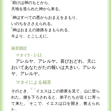
2
助けは神のもとから、
天地を造られた神から来る。
7
神はすべての悪からおまえをまもり、
いのちをささえられる。
8
神はおまえの旅路をまもられる、
今より、とこしえに。
福音朗読
マタイ5・1-12
アレルヤ、アレルヤ。喜びおどれ、天に
おいてあなたがたの報いは大きい。アレル
ヤ、アレルヤ。
マタイによる福音
5・1
そのとき、
イエスはこの群衆を見て、山に登ら
れた。腰を下ろされると、弟子たちが近くに寄っ
2
て来た。
そこで、イエスは口を開き、教えられ
た。