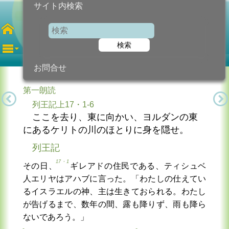
サイト内検索
第10月曜日
年間
検索
2026年6月8日 (月曜日)
信仰の糧...
今日のために!
カトリック教会より
お問合せ
第一朗読
列王記上17・1-6
ここを去り、東に向かい、ヨルダンの東
にあるケリトの川のほとりに身を隠せ。
列王記
17・1
その日、
ギレアドの住民である、ティシュベ
人エリヤはアハブに言った。「わたしの仕えてい
るイスラエルの神、主は生きておられる。わたし
が告げるまで、数年の間、露も降りず、雨も降ら
ないであろう。」