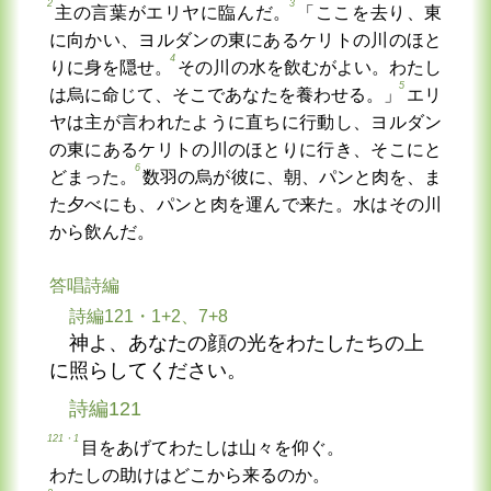
2
3
主の言葉がエリヤに臨んだ。
「ここを去り、東
に向かい、ヨルダンの東にあるケリトの川のほと
4
りに身を隠せ。
その川の水を飲むがよい。わたし
5
は烏に命じて、そこであなたを養わせる。」
エリ
ヤは主が言われたように直ちに行動し、ヨルダン
の東にあるケリトの川のほとりに行き、そこにと
6
どまった。
数羽の烏が彼に、朝、パンと肉を、ま
た夕べにも、パンと肉を運んで来た。水はその川
から飲んだ。
答唱詩編
詩編121・1+2、7+8
神よ、あなたの顔の光をわたしたちの上
に照らしてください。
詩編121
121・1
目をあげてわたしは山々を仰ぐ。
わたしの助けはどこから来るのか。