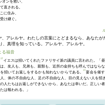
シオンを救い、
て直される。
こに住み、
受け継ぐ。
ル
ヤ、アレルヤ。わたしの言葉にとどまるなら、あなたが
り、真理を知っている。アレルヤ、アレルヤ。
よる福音
12
イエスは招いてくれたファリサイ派の議員に言われた。「昼
は、友人も、兄弟も、親類も、近所の金持ちも呼んではならな
13
たを招いてお返しをするかも知れないからである。
宴会を催す
い人、体の不自由な人、足の不自由な人、目の見えない人を招
の人たちはお返しができないから、あなたは幸いだ。正しい者
たは報われる。」