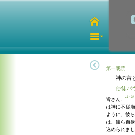
第一朗読
神の富
使徒パ
11・29
皆さん、
は神に不従
ように、彼ら
は、彼ら自
込められまし