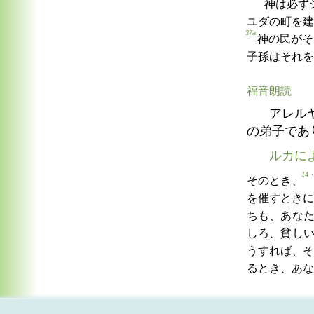
神は必ず
ユダの町を建
37a
神の民がそ
子孫はそれを
福音朗読
アレル
の弟子であ
ルカに
14・
そのとき、
を催すときに
ちも、あな
しろ、貧し
うすれば、そ
るとき、あな