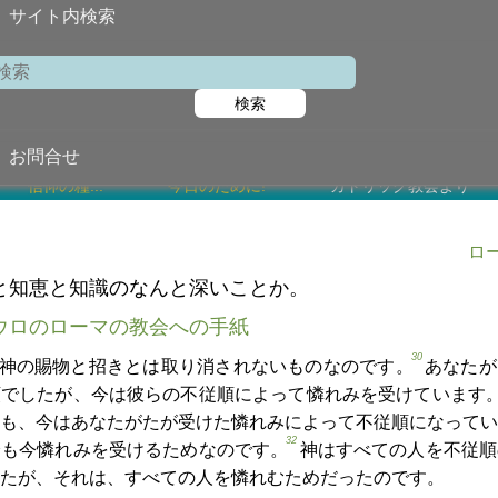
サイト内検索
第
検索
2025年11月
任意
聖マルチノ・デ・
お問合せ
信仰の糧...
今日のために!
カトリック教会より
ロー
と知恵と知識のなんと深いことか。
ウロのローマの教会への手紙
30
神の賜物と招きとは取り消されないものなのです。
あなたが
順でしたが、今は彼らの不従順によって憐れみを受けています
も、今はあなたがたが受けた憐れみによって不従順になってい
32
身も今憐れみを受けるためなのです。
神はすべての人を不従順
たが、それは、すべての人を憐れむためだったのです。