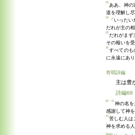
33
ああ、神の
道を理解し尽
34
「いったい
だれが主の相
35
だれがまず
その報いを受
36
すべてのも
に永遠にあり
答唱詩編
主は豊
詩編69
69・31
神の名を
感謝して神を
33
苦しむ人は
神を求める人
36abc