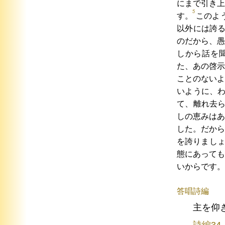
にまで引き上
5
す。
このよ
以外には誇
のだから、愚
しから話を
た、あの啓示
ことのないよ
いように、
て、離れ去
しの恵みはあ
した。だから
を誇りまし
態にあっても
いからです。
答唱詩編
主を仰