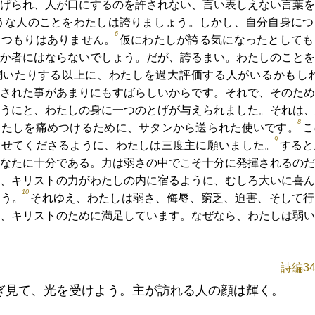
げられ、人が口にするのを許されない、言い表しえない言葉を
うな人のことをわたしは誇りましょう。しかし、自分自身につ
6
るつもりはありません。
仮にわたしが誇る気になったとしても
か者にはならないでしょう。だが、誇るまい。わたしのことを
聞いたりする以上に、わたしを過大評価する人がいるかもし
された事があまりにもすばらしいからです。それで、そのため
うにと、わたしの身に一つのとげが与えられました。それは、
8
わたしを痛めつけるために、サタンから送られた使いです。
こ
9
らせてくださるように、わたしは三度主に願いました。
すると
なたに十分である。力は弱さの中でこそ十分に発揮されるのだ
、キリストの力がわたしの内に宿るように、むしろ大いに喜ん
10
ょう。
それゆえ、わたしは弱さ、侮辱、窮乏、迫害、そして行
、キリストのために満足しています。なぜなら、わたしは弱い
詩編34
ぎ見て、光を受けよう。主が訪れる人の顔は輝く。