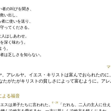
い者の叫びを聞き、
救い出し、
る者に使いを送り、
守ってくださる。
む人はしあわせ。
を深く味わう。
よう。
者は乏しさを知らない。
マ
ヤ、アレルヤ。イエス・キリストは富んでおられたのに
なたがたがキリストの貧しさによって富むように。アレ
による福音
6・24
イエスは弟子たちに言われた。
「だれも、二人の主人に仕え
を憎んで他方を愛するか、一方に親しんで他方を軽んじるか、