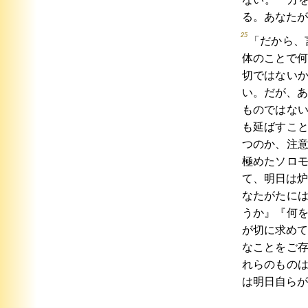
る。あなたが
25
「だから、
体のことで何
切ではない
い。だが、あ
ものではな
も延ばすこ
つのか、注
極めたソロ
て、明日は炉
なたがたに
うか』『何
が切に求めて
なことをご
れらのもの
は明日自らが