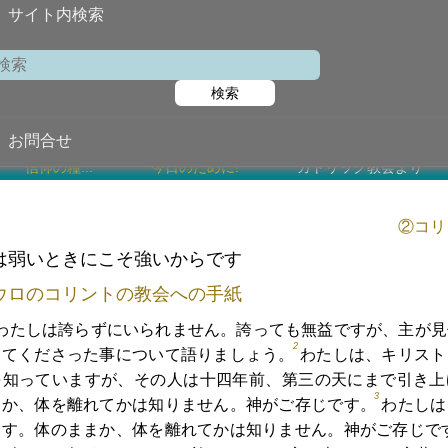
サイト内検索
聖アロイジオ・ゴンザカ
検索
2025年6月21日 (
今日の聖書朗読
お問合せ
信仰の糧...
今日のために!
カトリック教会より
②コリン
は弱いときにこそ強いからです
ウロのコリントの教会への手紙
わたしは誇らずにいられません。誇っても無益ですが、主が見
2
してくださった事について語りましょう。
わたしは、キリスト
を知っていますが、その人は十四年前、第三の天にまで引き上
3
まか、体を離れてかは知りません。神がご存じです。
わたしは
ます。体のままか、体を離れてかは知りません。神がご存じで