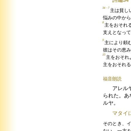
詩編34
34・7
主は貧し
悩みの中から
8
主をおそれ
支えとなって
9
主により頼
彼はその恵み
10
主をおそれ
主をおそれる
福音朗読
アレル
られた。あ
ルヤ。
マタイ
そのとき、
ない。一方