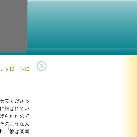
 修道者
土曜日)
記念日
：第11土曜日
ト12・1-10
せてくださっ
に結ばれてい
げられたので
そのような人
4
す。
彼は楽園