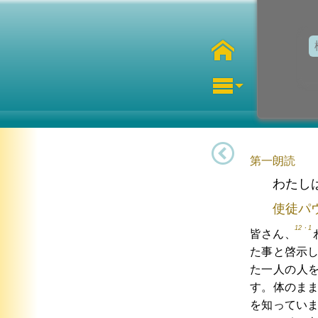
第一朗読
わたし
使徒パ
12・1
皆さん、
た事と啓示
た一人の人
す。体のま
を知ってい