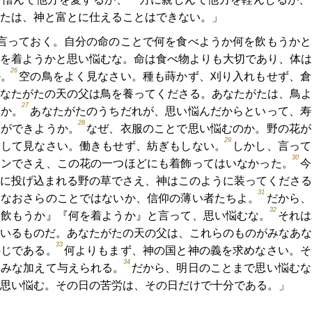
たは、神と富とに仕えることはできない。」
言っておく。自分の命のことで何を食べようか何を飲もうかと
を着ようかと思い悩むな。命は食べ物よりも大切であり、体は
26
か。
空の鳥をよく見なさい。種も蒔かず、刈り入れもせず、倉
なたがたの天の父は鳥を養ってくださる。あなたがたは、鳥よ
27
いか。
あなたがたのうちだれが、思い悩んだからといって、寿
28
とができようか。
なぜ、衣服のことで思い悩むのか。野の花が
29
意して見なさい。働きもせず、紡ぎもしない。
しかし、言って
30
モンでさえ、この花の一つほどにも着飾ってはいなかった。
今
に投げ込まれる野の草でさえ、神はこのように装ってくださる
31
はなおさらのことではないか、信仰の薄い者たちよ。
だから、
32
を飲もうか』『何を着ようか』と言って、思い悩むな。
それは
いるものだ。あなたがたの天の父は、これらのものがみなあな
33
存じである。
何よりもまず、神の国と神の義を求めなさい。そ
34
はみな加えて与えられる。
だから、明日のことまで思い悩むな
思い悩む。その日の苦労は、その日だけで十分である。」