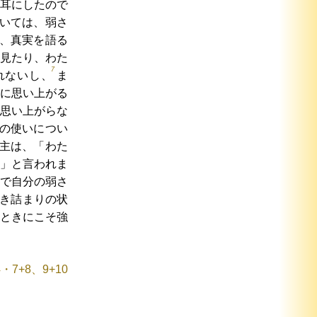
耳にしたので
いては、弱さ
、真実を語る
見たり、わた
7
れないし、
ま
に思い上がる
思い上がらな
の使いについ
主は、「わた
」と言われま
で自分の弱さ
き詰まりの状
ときにこそ強
・7+8、9+10