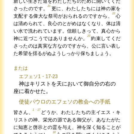
新しい生きた道をわたしたちのために開いてくだ
21
さったのです。
更に、わたしたちには神の家を
22
支配する偉大な祭司がおられるのですから、
心
は清められて、良心のとがめはなくなり、体は清
い水で洗われています。信頼しきって、真心から
23
神に近づこうではありませんか。
約束してくだ
さったのは真実な方なのですから、公に言い表し
た希望を揺るがぬようしっかり保ちましょう。
または
エフェソ1・17-23
神はキリストを天において御自分の右の
座に着かせた。
使徒パウロのエフェソの教会への手紙
1・17
皆さん、
どうか、わたしたちの主イエス・キ
リストの神、栄光の源である御父が、あなたがた
に知恵と啓示との霊を与え、神を深く知ることが
18