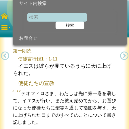
サイト内検索
主の昇天
検索
2025年6月1日 (日曜日)
信仰の糧...
今日のために!
カトリック教会より
お問合せ
第一朗読
使徒言行録1・1-11
イエスは彼らが見ているうちに天に上げ
られた。
使徒たちの宣教
1・1-2
テオフィロさま、わたしは先に第一巻を著し
て、イエスが行い、また教え始めてから、お選び
になった使徒たちに聖霊を通して指図を与え、天
に上げられた日までのすべてのことについて書き
記しました。