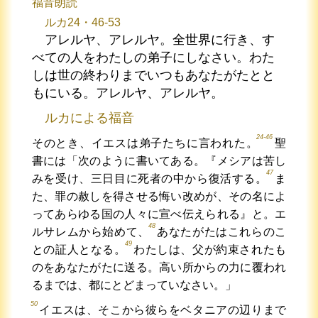
福音朗読
ルカ24・46-53
アレルヤ、アレルヤ。全世界に行き、す
べての人をわたしの弟子にしなさい。わた
しは世の終わりまでいつもあなたがたとと
もにいる。アレルヤ、アレルヤ。
ルカによる福音
24-46
そのとき、イエスは弟子たちに言われた。
聖
書には「次のように書いてある。『メシアは苦し
47
みを受け、三日目に死者の中から復活する。
ま
た、罪の赦しを得させる悔い改めが、その名によ
ってあらゆる国の人々に宣べ伝えられる』と。エ
48
ルサレムから始めて、
あなたがたはこれらのこ
49
との証人となる。
わたしは、父が約束されたも
のをあなたがたに送る。高い所からの力に覆われ
るまでは、都にとどまっていなさい。」
50
イエスは、そこから彼らをベタニアの辺りまで