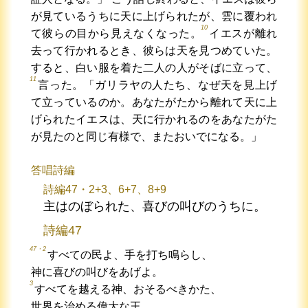
が見ているうちに天に上げられたが、雲に覆われ
10
て彼らの目から見えなくなった。
イエスが離れ
去って行かれるとき、彼らは天を見つめていた。
すると、白い服を着た二人の人がそばに立って、
11
言った。「ガリラヤの人たち、なぜ天を見上げ
て立っているのか。あなたがたから離れて天に上
げられたイエスは、天に行かれるのをあなたがた
が見たのと同じ有様で、またおいでになる。」
答唱詩編
詩編47・2+3、6+7、8+9
主はのぼられた、喜びの叫びのうちに。
詩編47
47・2
すべての民よ、手を打ち鳴らし、
神に喜びの叫びをあげよ。
3
すべてを越える神、おそるべきかた、
世界を治める偉大な王。