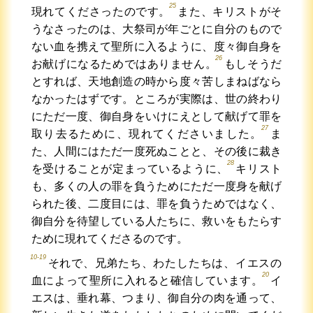
25
現れてくださったのです。
また、キリストがそ
うなさったのは、大祭司が年ごとに自分のもので
ない血を携えて聖所に入るように、度々御自身を
26
お献げになるためではありません。
もしそうだ
とすれば、天地創造の時から度々苦しまねばなら
なかったはずです。ところが実際は、世の終わり
にただ一度、御自身をいけにえとして献げて罪を
27
取り去るために、現れてくださいました。
ま
た、人間にはただ一度死ぬことと、その後に裁き
28
を受けることが定まっているように、
キリスト
も、多くの人の罪を負うためにただ一度身を献げ
られた後、二度目には、罪を負うためではなく、
御自分を待望している人たちに、救いをもたらす
ために現れてくださるのです。
10-19
それで、兄弟たち、わたしたちは、イエスの
20
血によって聖所に入れると確信しています。
イ
エスは、垂れ幕、つまり、御自分の肉を通って、