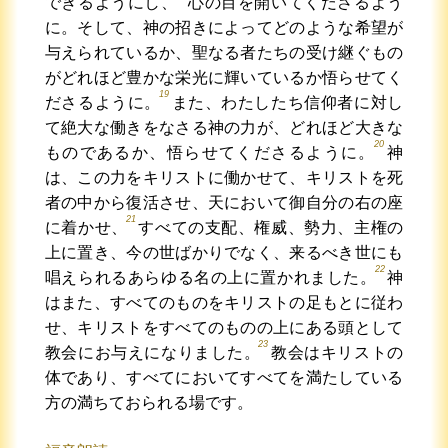
できるようにし、
心の目を開いてくださるよう
に。そして、神の招きによってどのような希望が
与えられているか、聖なる者たちの受け継ぐもの
がどれほど豊かな栄光に輝いているか悟らせてく
19
ださるように。
また、わたしたち信仰者に対し
て絶大な働きをなさる神の力が、どれほど大きな
20
ものであるか、悟らせてくださるように。
神
は、この力をキリストに働かせて、キリストを死
者の中から復活させ、天において御自分の右の座
21
に着かせ、
すべての支配、権威、勢力、主権の
上に置き、今の世ばかりでなく、来るべき世にも
22
唱えられるあらゆる名の上に置かれました。
神
はまた、すべてのものをキリストの足もとに従わ
せ、キリストをすべてのものの上にある頭として
23
教会にお与えになりました。
教会はキリストの
体であり、すべてにおいてすべてを満たしている
方の満ちておられる場です。