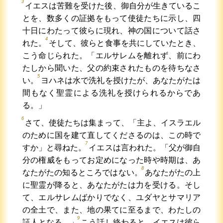
3
イエスは苦難を受けた後、御自分が生きているこ
とを、数多くの証拠をもって使徒たちに示し、四
十日にわたって彼らに現れ、神の国について話さ
4
れた。
そして、彼らと食事を共にしていたとき、
こう命じられた。「エルサレムを離れず、前にわ
たしから聞いた、父の約束されたものを待ちなさ
5
い。
ヨハネは水で洗礼を授けたが、あなたがたは
間もなく聖霊による洗礼を授けられるからであ
る。」
6
さて、使徒たちは集まって、「主よ、イスラエル
のために国を建て直してくださるのは、この時で
7
すか」と尋ねた。
イエスは言われた。「父が御自
分の権威をもってお定めになった時や時期は、あ
8
なたがたの知るところではない。
あなたがたの上
に聖霊が降ると、あなたがたは力を受ける。そし
て、エルサレムばかりでなく、ユダヤとサマリア
の全土で、また、地の果てに至るまで、わたしの
9
証人となる。」
こう話し終わると、イエスは彼ら