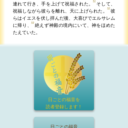
51
連れて行き、手を上げて祝福された。
そして、
52
祝福しながら彼らを離れ、天に上げられた。
彼
らはイエスを伏し拝んだ後、大喜びでエルサレム
53
に帰り、
絶えず神殿の境内にいて、神をほめた
たえていた。
日ごとの福音を
読者登録
します！
日ごとの福音