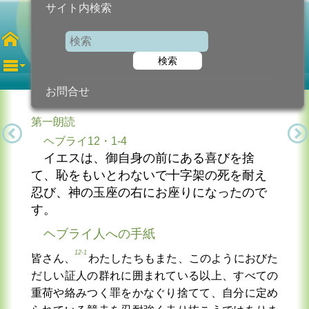
サイト内検索
第4火曜日
年間
検索
2025年2月4日 (火曜日)
信仰の糧...
今日のために!
カトリック教会より
お問合せ
第一朗読
ヘブライ12・1-4
イエスは、御自身の前にある喜びを捨
て、恥をもいとわないで十字架の死を耐え
忍び、神の玉座の右にお座りになったので
す。
ヘブライ人への手紙
12-1
皆さん、
わたしたちもまた、このようにおびた
だしい証人の群れに囲まれている以上、すべての
重荷や絡みつく罪をかなぐり捨てて、自分に定め