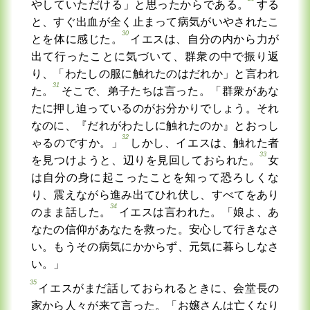
やしていただける」と思ったからである。
する
と、すぐ出血が全く止まって病気がいやされたこ
30
とを体に感じた。
イエスは、自分の内から力が
出て行ったことに気づいて、群衆の中で振り返
り、「わたしの服に触れたのはだれか」と言われ
31
た。
そこで、弟子たちは言った。「群衆があな
たに押し迫っているのがお分かりでしょう。それ
なのに、『だれがわたしに触れたのか』とおっし
32
ゃるのですか。」
しかし、イエスは、触れた者
33
を見つけようと、辺りを見回しておられた。
女
は自分の身に起こったことを知って恐ろしくな
り、震えながら進み出てひれ伏し、すべてをあり
34
のまま話した。
イエスは言われた。「娘よ、あ
なたの信仰があなたを救った。安心して行きなさ
い。もうその病気にかからず、元気に暮らしなさ
い。」
35
イエスがまだ話しておられるときに、会堂長の
家から人々が来て言った。「お嬢さんは亡くなり