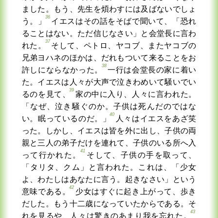
ました。もう、先生を煩わすには及ばないでしょ
36
う。」
イエスはその話をそばで聞いて、「恐れ
ることはない。ただ信じなさい」と会堂長に言わ
37
れた。
そして、ペトロ、ヤコブ、またヤコブの
兄弟ヨハネのほかは、だれもついて来ることをお
38
許しにならなかった。
一行は会堂長の家に着い
た。イエスは人々が大声で泣きわめいて騒いでい
39
るのを見て、
家の中に入り、人々に言われた。
「なぜ、泣き騒ぐのか。子供は死んだのではな
40
い。眠っているのだ。」
人々はイエスをあざ笑
った。しかし、イエスは皆を外に出し、子供の両
親と三人の弟子だけを連れて、子供のいる所へ入
41
って行かれた。
そして、子供の手を取って、
「タリタ、クム」と言われた。これは、「少女
よ、わたしはあなたに言う。起きなさい」という
42
意味である。
少女はすぐに起き上がって、歩き
だした。もう十二歳になっていたからである。そ
43
れを見るや、人々は驚きのあまり我を忘れた。