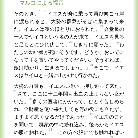
マルコによる福音
5・21
そのとき、
イエスが舟に乗って再び向こう岸
に渡られると、大勢の群衆がそばに集まって来
22
た。イエスは湖のほとりにおられた。
会堂長の
一人でヤイロという名の人が来て、イエスを見る
23
と足もとにひれ伏して、
しきりに願った。「わ
たしの幼い娘が死にそうです。どうか、おいでに
なって手を置いてやってください。そうすれば、
24
娘は助かり、生きるでしょう。」
そこで、イエ
スはヤイロと一緒に出かけて行かれた。
大勢の群衆も、イエスに従い、押し迫って来た。
25
さて、ここに十二年間も出血の止まらない女が
26
いた。
多くの医者にかかって、ひどく苦しめら
れ、全財産を使い果たしても何の役にも立たず、
27
ますます悪くなるだけであった。
イエスのこと
を聞いて、群衆の中に紛れ込み、後ろからイエス
28
の服に触れた。
「この方の服にでも触れればい
29