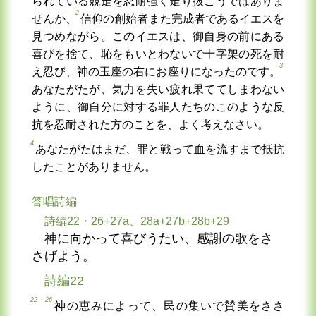
られている競走を忍耐強く走り抜こうではありま
2
せんか、
信仰の創始者また完成者であるイエスを
見つめながら。このイエスは、御自身の前にある
喜びを捨て、恥をもいとわないで十字架の死を耐
3
え忍び、神の玉座の右にお座りになったのです。
あなたがたが、気力を失い疲れ果ててしまわない
ように、御自分に対する罪人たちのこのような反
抗を忍耐された方のことを、よく考えなさい。
4
あなたがたはまだ、罪と戦って血を流すまで抵抗
したことがありません。
答唱詩編
詩編22・26+27a、28a+27b+28b+29
神に向かって喜びうたい、感謝の歌をさ
さげよう。
詩編22
22・26
神の恵みによって、民の集いで賛美をささ