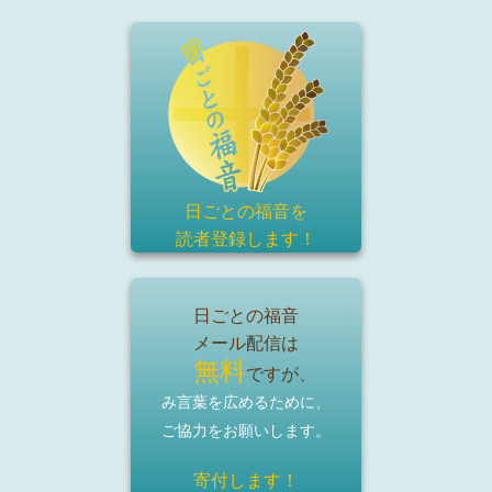
日ごとの福音を
読者登録
します！
日ごとの福音
メール配信は
無料
ですが、
み言葉を広めるために、
ご協力をお願いします。
寄付します！