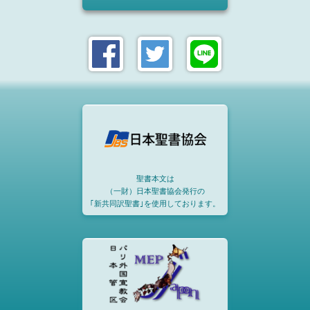
聖書本文は
（一財）日本聖書協会発行の
｢新共同訳聖書｣を使用しております。