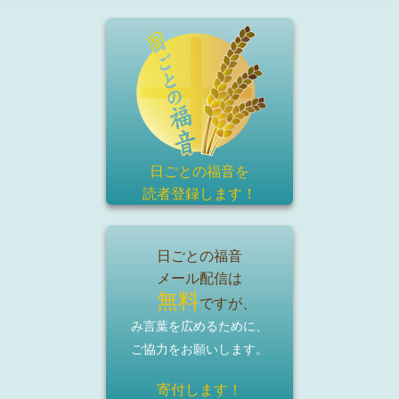
日ごとの福音を
読者登録
します！
日ごとの福音
メール配信は
無料
ですが、
み言葉を広めるために、
ご協力をお願いします。
寄付します！