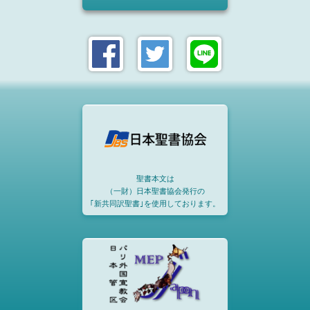
聖書本文は
（一財）日本聖書協会発行の
｢新共同訳聖書｣を使用しております。