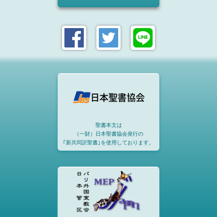
聖書本文は
（一財）日本聖書協会発行の
｢新共同訳聖書｣を使用しております。