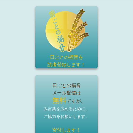
日ごとの福音を
読者登録
します！
日ごとの福音
メール配信は
無料
ですが、
み言葉を広めるために、
ご協力をお願いします。
寄付します！