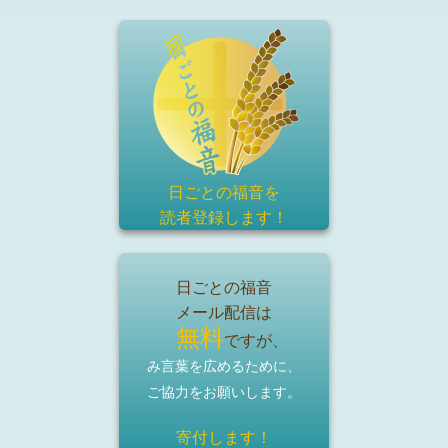
日ごとの福音を
読者登録
します！
日ごとの福音
メール配信は
無料
ですが、
み言葉を広めるために、
ご協力をお願いします。
寄付します！