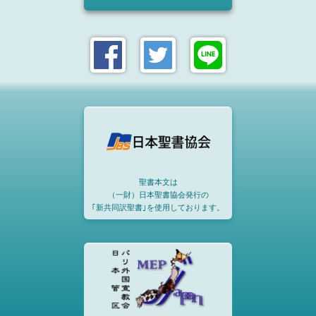
聖書本文は
（一財）日本聖書協会発行の
｢新共同訳聖書｣を使用しております。