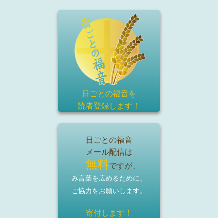
日ごとの福音を
読者登録
します！
日ごとの福音
メール配信は
無料
ですが、
み言葉を広めるために、
ご協力をお願いします。
寄付します！