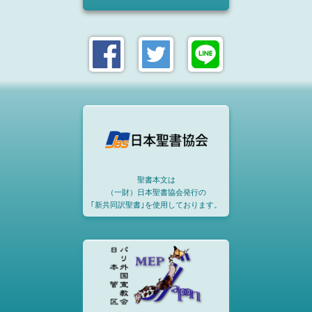
聖書本文は
（一財）日本聖書協会発行の
｢新共同訳聖書｣を使用しております。