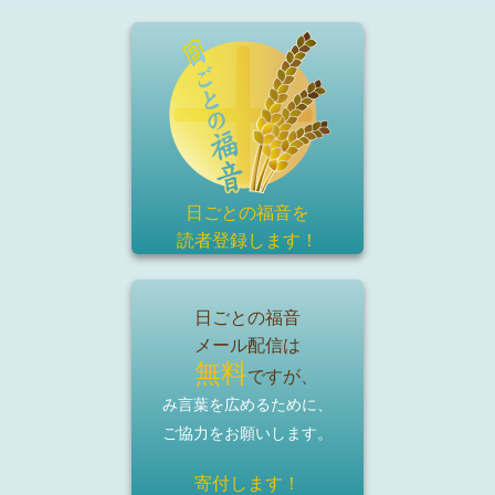
日ごとの福音を
読者登録
します！
日ごとの福音
メール配信は
無料
ですが、
み言葉を広めるために、
ご協力をお願いします。
寄付します！