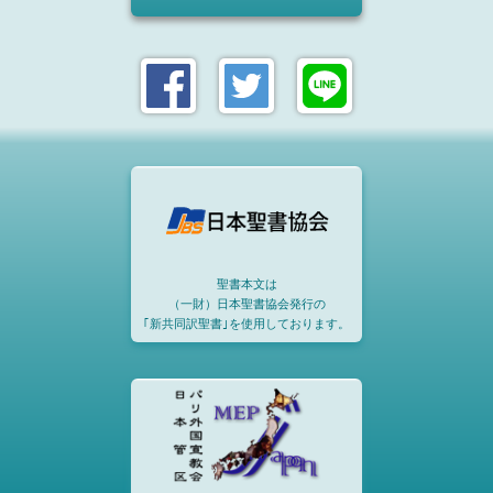
聖書本文は
（一財）日本聖書協会発行の
｢新共同訳聖書｣を使用しております。