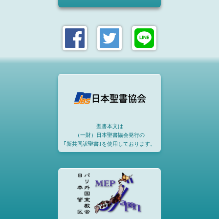
聖書本文は
（一財）日本聖書協会発行の
｢新共同訳聖書｣を使用しております。