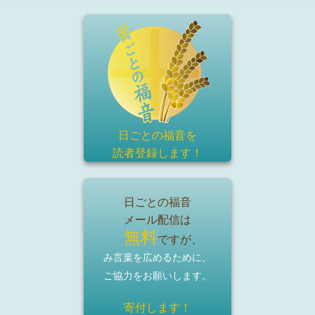
日ごとの福音を
読者登録
します！
日ごとの福音
メール配信は
無料
ですが、
み言葉を広めるために、
ご協力をお願いします。
寄付します！