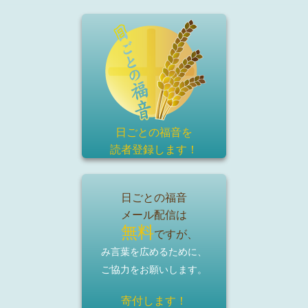
日ごとの福音を
読者登録
します！
日ごとの福音
メール配信は
無料
ですが、
み言葉を広めるために、
ご協力をお願いします。
寄付します！