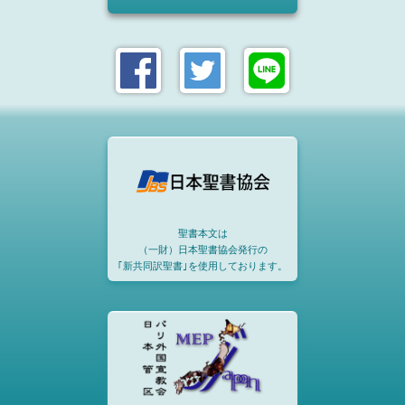
聖書本文は
（一財）日本聖書協会発行の
｢新共同訳聖書｣を使用しております。