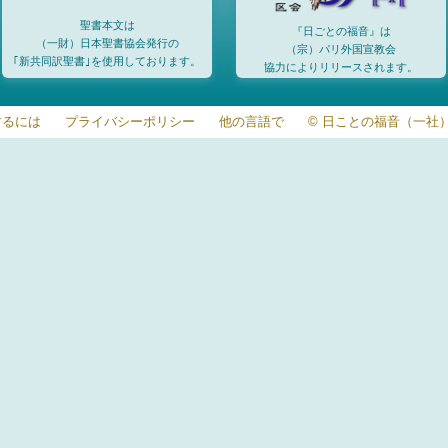
聖書本文は
『日ごとの福音』は
（一財）日本聖書協会発行の
（宗）パリ外国宣教会
｢新共同訳聖書｣を使用しております。
協力によりリリースされます。
するには
プライバシーポリシー
他の言語で
© 日ことの福音（一社）20