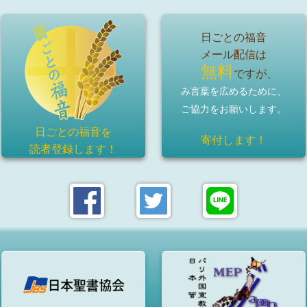
日ごとの福音
メール配信は
無料
ですが、
み言葉を広めるために、
ご協力をお願いします。
日ごとの福音を
寄付します！
読者登録
します！