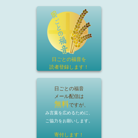
日ごとの福音を
読者登録
します！
日ごとの福音
メール配信は
無料
ですが、
み言葉を広めるために、
ご協力をお願いします。
寄付します！