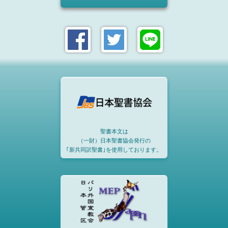
聖書本文は
（一財）日本聖書協会発行の
｢新共同訳聖書｣を使用しております。