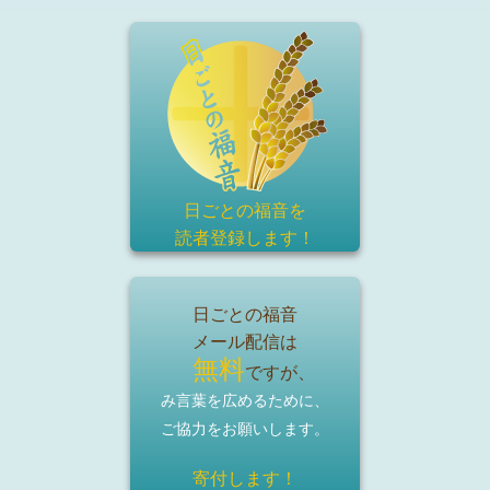
日ごとの福音を
読者登録
します！
日ごとの福音
メール配信は
無料
ですが、
み言葉を広めるために、
ご協力をお願いします。
寄付します！