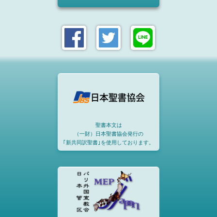
聖書本文は
（一財）日本聖書協会発行の
｢新共同訳聖書｣を使用しております。