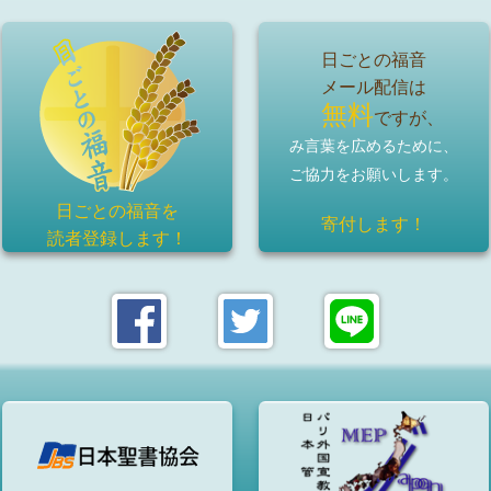
日ごとの福音
メール配信は
無料
ですが、
み言葉を広めるために、
ご協力をお願いします。
日ごとの福音を
寄付します！
読者登録
します！