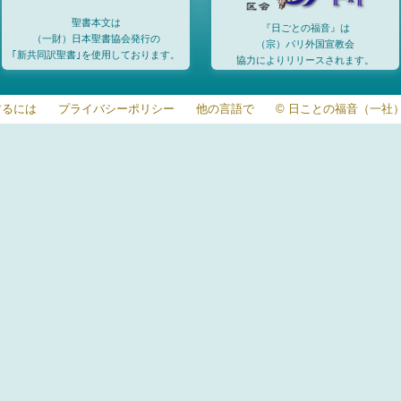
聖書本文は
『日ごとの福音』は
（一財）日本聖書協会発行の
（宗）パリ外国宣教会
｢新共同訳聖書｣を使用しております。
協力によりリリースされます。
するには
プライバシーポリシー
他の言語で
© 日ことの福音（一社）20