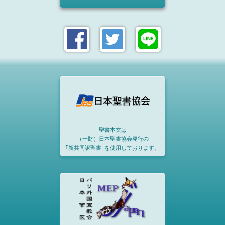
聖書本文は
（一財）日本聖書協会発行の
｢新共同訳聖書｣を使用しております。