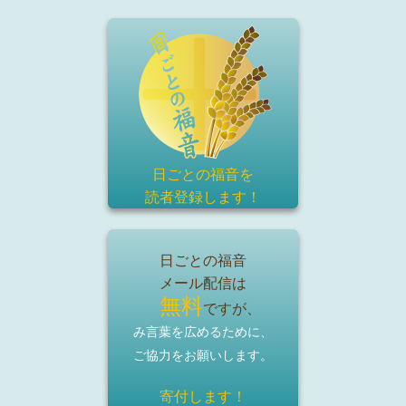
日ごとの福音を
読者登録
します！
日ごとの福音
メール配信は
無料
ですが、
み言葉を広めるために、
ご協力をお願いします。
寄付します！