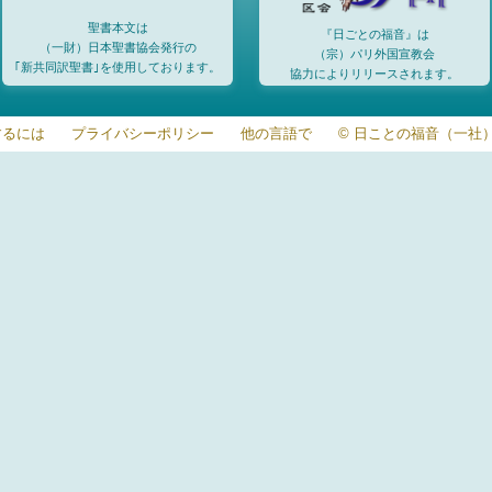
聖書本文は
『日ごとの福音』は
（一財）日本聖書協会発行の
（宗）パリ外国宣教会
｢新共同訳聖書｣を使用しております。
協力によりリリースされます。
するには
プライバシーポリシー
他の言語で
© 日ことの福音（一社）20