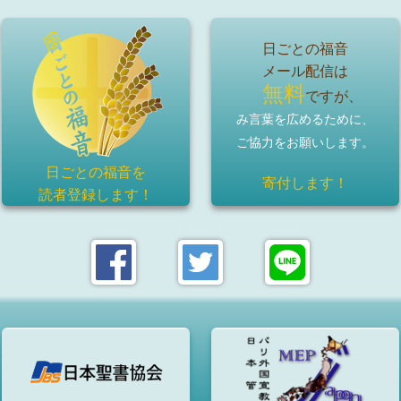
日ごとの福音
メール配信は
無料
ですが、
み言葉を広めるために、
ご協力をお願いします。
日ごとの福音を
寄付します！
読者登録
します！