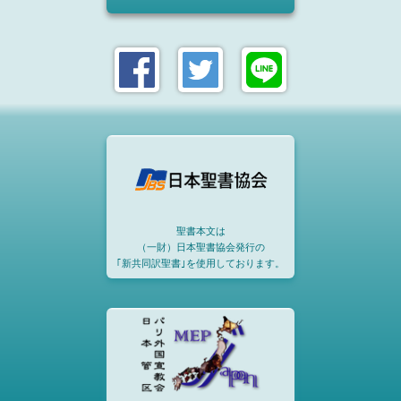
聖書本文は
（一財）日本聖書協会発行の
｢新共同訳聖書｣を使用しております。