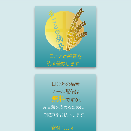
日ごとの福音を
読者登録
します！
日ごとの福音
メール配信は
無料
ですが、
み言葉を広めるために、
ご協力をお願いします。
寄付します！