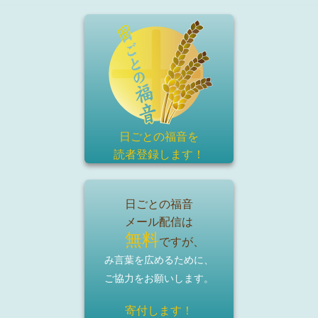
日ごとの福音を
読者登録
します！
日ごとの福音
メール配信は
無料
ですが、
み言葉を広めるために、
ご協力をお願いします。
寄付します！