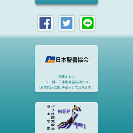
聖書本文は
（一財）日本聖書協会発行の
｢新共同訳聖書｣を使用しております。