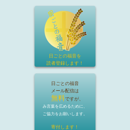
日ごとの福音を
読者登録
します！
日ごとの福音
メール配信は
無料
ですが、
み言葉を広めるために、
ご協力をお願いします。
寄付します！