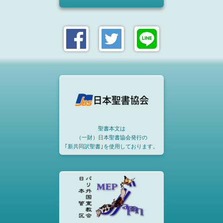
聖書本文は
（一財）日本聖書協会発行の
｢新共同訳聖書｣を使用しております。