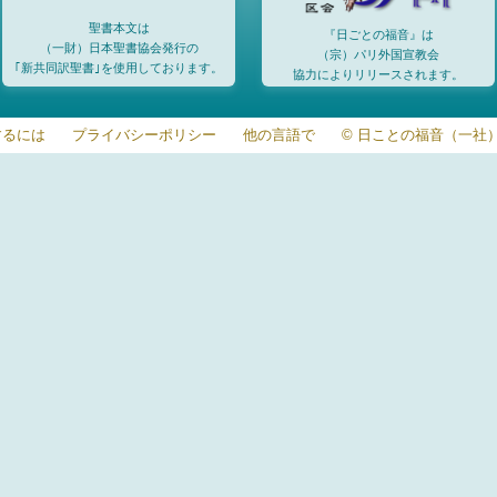
聖書本文は
『日ごとの福音』は
（一財）日本聖書協会発行の
（宗）パリ外国宣教会
｢新共同訳聖書｣を使用しております。
協力によりリリースされます。
するには
プライバシーポリシー
他の言語で
© 日ことの福音（一社）20