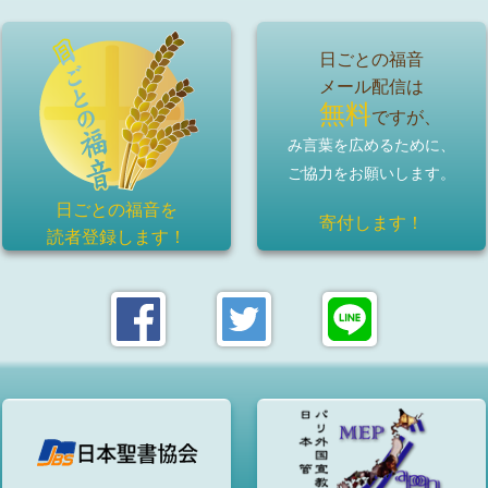
日ごとの福音
メール配信は
無料
ですが、
み言葉を広めるために、
ご協力をお願いします。
日ごとの福音を
寄付します！
読者登録
します！