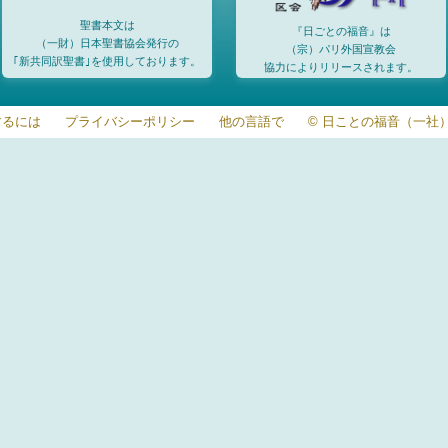
聖書本文は
『日ごとの福音』は
（一財）日本聖書協会発行の
（宗）パリ外国宣教会
｢新共同訳聖書｣を使用しております。
協力によりリリースされます。
するには
プライバシーポリシー
他の言語で
© 日ことの福音（一社）20