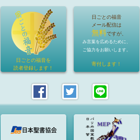
日ごとの福音
メール配信は
無料
ですが、
み言葉を広めるために、
ご協力をお願いします。
日ごとの福音を
寄付します！
読者登録
します！