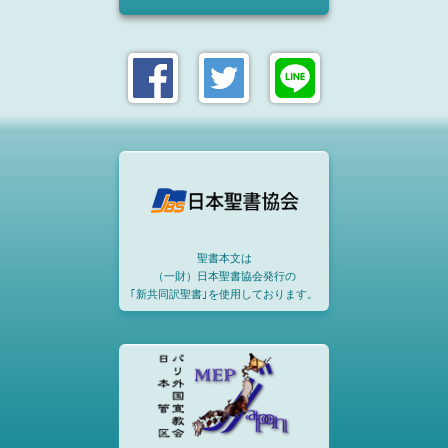
聖書本文は
（一財）日本聖書協会発行の
｢新共同訳聖書｣を使用しております。