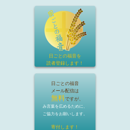
日ごとの福音を
読者登録
します！
日ごとの福音
メール配信は
無料
ですが、
み言葉を広めるために、
ご協力をお願いします。
寄付します！