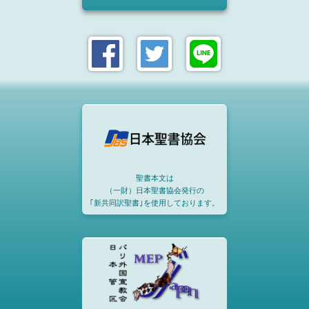
聖書本文は
（一財）日本聖書協会発行の
｢新共同訳聖書｣を使用しております。