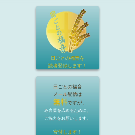
日ごとの福音を
読者登録
します！
日ごとの福音
メール配信は
無料
ですが、
み言葉を広めるために、
ご協力をお願いします。
寄付します！