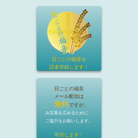
日ごとの福音を
読者登録
します！
日ごとの福音
メール配信は
無料
ですが、
み言葉を広めるために、
ご協力をお願いします。
寄付します！