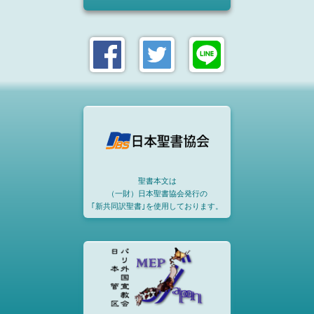
聖書本文は
（一財）日本聖書協会発行の
｢新共同訳聖書｣を使用しております。