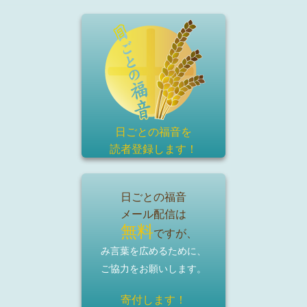
日ごとの福音を
読者登録
します！
日ごとの福音
メール配信は
無料
ですが、
み言葉を広めるために、
ご協力をお願いします。
寄付します！