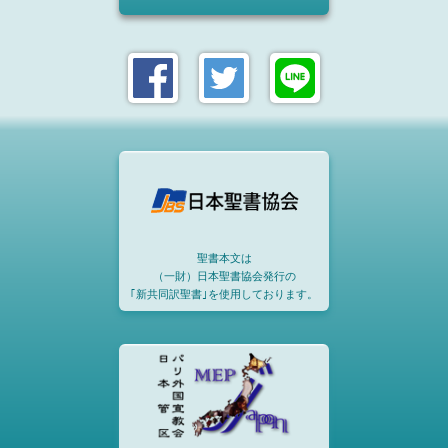
聖書本文は
（一財）日本聖書協会発行の
｢新共同訳聖書｣を使用しております。