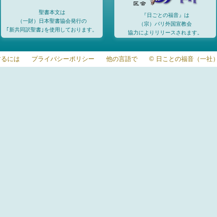
聖書本文は
『日ごとの福音』は
（一財）日本聖書協会発行の
（宗）パリ外国宣教会
｢新共同訳聖書｣を使用しております。
協力によりリリースされます。
するには
プライバシーポリシー
他の言語で
© 日ことの福音（一社）20