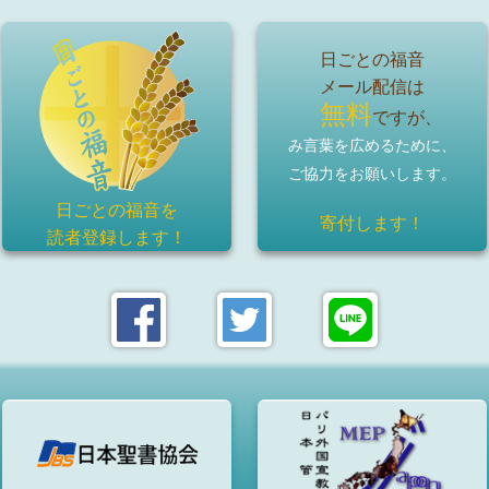
日ごとの福音
メール配信は
無料
ですが、
み言葉を広めるために、
ご協力をお願いします。
日ごとの福音を
寄付します！
読者登録
します！