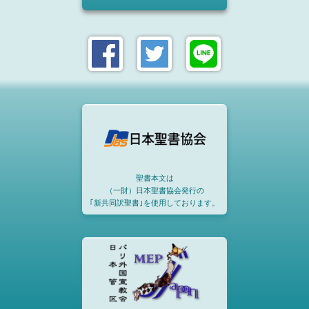
聖書本文は
（一財）日本聖書協会発行の
｢新共同訳聖書｣を使用しております。