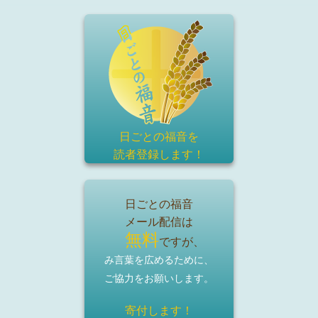
日ごとの福音を
読者登録
します！
日ごとの福音
メール配信は
無料
ですが、
み言葉を広めるために、
ご協力をお願いします。
寄付します！