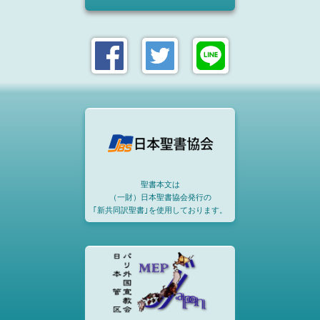
聖書本文は
（一財）日本聖書協会発行の
｢新共同訳聖書｣を使用しております。