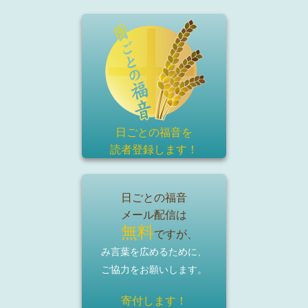
日ごとの福音を
読者登録
します！
日ごとの福音
メール配信は
無料
ですが、
み言葉を広めるために、
ご協力をお願いします。
寄付します！