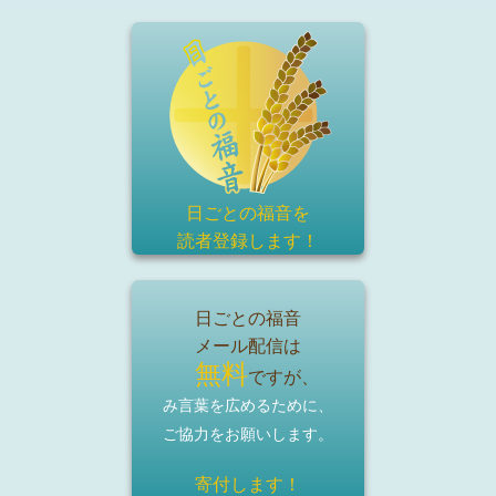
日ごとの福音を
読者登録
します！
日ごとの福音
メール配信は
無料
ですが、
み言葉を広めるために、
ご協力をお願いします。
寄付します！