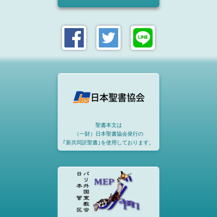
聖書本文は
（一財）日本聖書協会発行の
｢新共同訳聖書｣を使用しております。