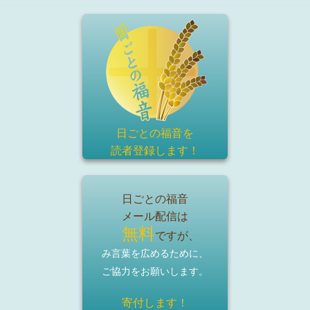
日ごとの福音を
読者登録
します！
日ごとの福音
メール配信は
無料
ですが、
み言葉を広めるために、
ご協力をお願いします。
寄付します！