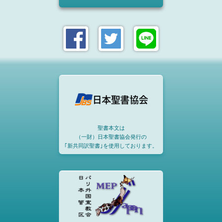
聖書本文は
（一財）日本聖書協会発行の
｢新共同訳聖書｣を使用しております。