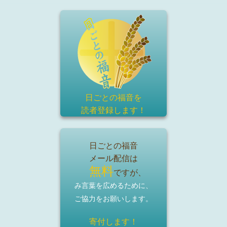
日ごとの福音を
読者登録
します！
日ごとの福音
メール配信は
無料
ですが、
み言葉を広めるために、
ご協力をお願いします。
寄付します！