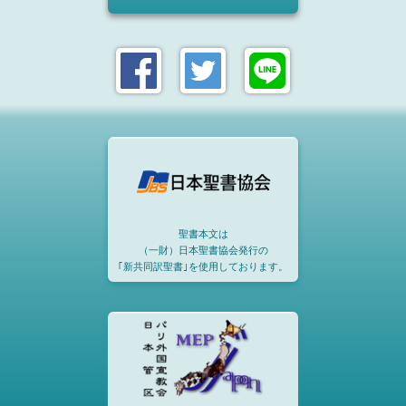
聖書本文は
（一財）日本聖書協会発行の
｢新共同訳聖書｣を使用しております。