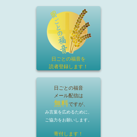
日ごとの福音を
読者登録
します！
日ごとの福音
メール配信は
無料
ですが、
み言葉を広めるために、
ご協力をお願いします。
寄付します！