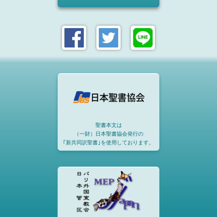
聖書本文は
（一財）日本聖書協会発行の
｢新共同訳聖書｣を使用しております。